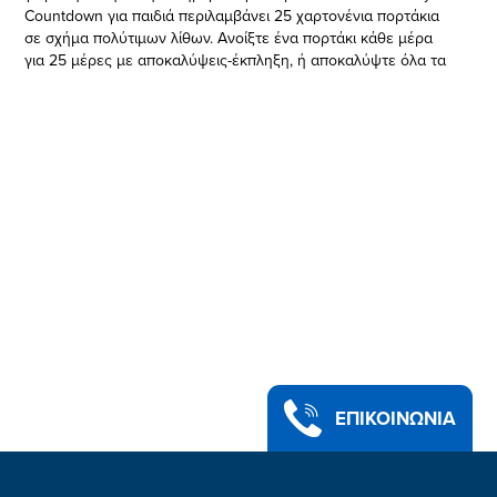
Countdown για παιδιά περιλαμβάνει 25 χαρτονένια πορτάκια
σε σχήμα πολύτιμων λίθων. Ανοίξτε ένα πορτάκι κάθε μέρα
για 25 μέρες με αποκαλύψεις-έκπληξη, ή αποκαλύψτε όλα τα
μυστήρια όλα μαζί. Περιλαμβάνει 16 μίνι φιγούρες πόνυ σε
χαριτωμένο μέγεθος 1,5 ιντσών, 9 ζωάκια με κέρατο
μονόκερου και 6 αυτοκόλλητα. Συνολικά 31 εκπλήξεις! Οι
χαρακτήρες περιλαμβάνουν τους Sunny, Izzy, Πριγκίπισσα
Pipp, Zipp κ.α. Αυτό το πανέμορφο δώρο με γιορτινό θέμα
συνοδεύεται από ένα χειμερινό σκηνικό από το Δάσος
Bridlewood. Τα παιδιά μπορούν να το χρησιμοποιήσουν σαν
φόντο για να φανταστούν περιπέτειες εμπνευσμένες από την
ταινία! Αυτό το παιχνίδι, εμπνευσμένο από την ταινία My Little
Pony: H Νέα Γενιά , αποτελεί ιδανικό δώρο Χριστουγέννων και
Πρωτοχρονιάς για παιδιά ηλικίας 3 ετών και άνω!
Περιλαμβάνει 16 πόνυ, 9 ζωάκια και 6 αυτοκόλλητα.
• Κλίμακα φιγούρας: 1,5 ίντσες
• Για παιδιά 3 ετών και άνω
ΠΡΟΕΙΔΟΠΟΙΗΣΗ: ΚΙΝΔΥΝΟΣ ΠΝΙΓΜΟΥ – Περιέχει μικρά
κομμάτια. Ακατάλληλο για παιδιά κάτω των 3 ετών.
ΕΠΙΚΟΙΝΩΝΙΑ