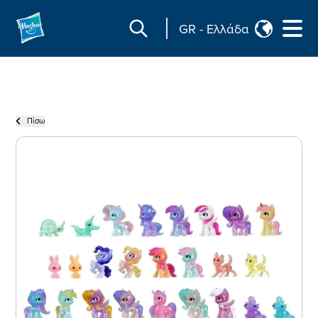
GR
-
Ελλάδα
Πίσω