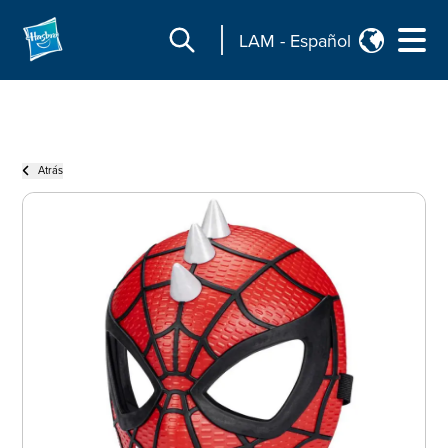
LAM
-
Español
Atrás