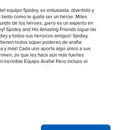
el equipo Spidey, es entusiasta, divertido y
si tanto como le gusta ser un héroe. Miles
ndo de los héroes, ¡pero es un experto en
dey! Spidey and His Amazing Friends sigue las
dey y todos sus heroicos amigos! Spidey,
 tienen todos súper poderes de araña:
za y más! Cada uno aporta algo único a sus
rimen, ¡lo que les hace aún más fuertes
l increíble Equipo Araña! Pero incluso el
a una mano amiga... ¡Ahí es cuando es bueno
, Pantera Negra e incluso Hulk! No es fácil
il tener amigos tan increíbles. Detener a los
s, ¡el equipo Spidey lo hace todo! Copyright
gistradas y de comercio son propiedad de
ro y todos los términos relacionados son
o.
RADOS EN EL ANIMADO: Diviértete con
vel. Juega con la figura de Miles Morales y
el popular programa de animación de Marvel