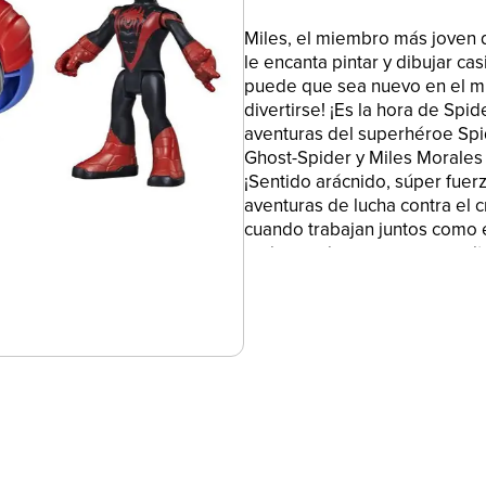
Miles, el miembro más joven d
le encanta pintar y dibujar ca
puede que sea nuevo en el mu
divertirse! ¡Es la hora de Spi
aventuras del superhéroe Spi
Ghost-Spider y Miles Morales
¡Sentido arácnido, súper fuer
aventuras de lucha contra el c
cuando trabajan juntos como e
mejor equipo a veces necesit
tener aliados como Ms. Marvel
ser un Súper Héroe, pero es út
malos y trepar por las parede
MARVEL. Todas las marcas re
sus dueños respectivos. Hasb
marcas de comercio de Hasbr
ICÓNICOS PERSONAJES INSPI
este icónico personaje de Mar
su Tecno-moto, inspirado en 