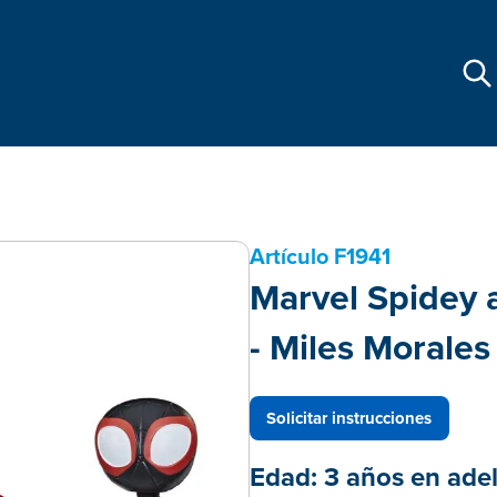
Artículo
F1941
Marvel Spidey 
- Miles Morale
Solicitar instrucciones
Edad:
3 años en ade