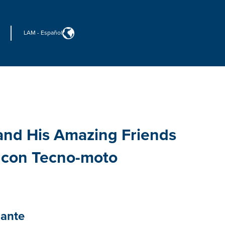
LAM
-
Español
and His Amazing Friends
s con Tecno-moto
lante