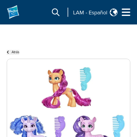
LAM
-
Español
Atrás