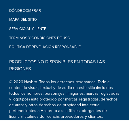
suave y larga melena. Incluye un peine para cepillar la crin y la
cola. Edad recomendada: a partir de 3 años
DÓNDE COMPRAR
•3 PARA COLECCIONAR: Colecciona los 3 ponis Mejores
amigas de película para imaginar aventuras de amistad. (Se
MAPA DEL SITIO
venden por separado. Sujeto a disponibilidad). (Los
SERVICIO AL CLIENTE
compradores recibirán aleatoriamente 1 de las 3 figuras)
•A partir de 3 años.
TÉRMINOS Y CONDICIONES DE USO
ADVERTENCIA: PELIGRO DE ASFIXIA. Piezas pequeñas. No es
POLÍTICA DE REVELACIÓN RESPONSABLE
para niños menores de 3 años.
•Incluye figura y peine.
PRODUCTOS NO DISPONIBLES EN TODAS LAS
REGIONES
© 2026 Hasbro. Todos los derechos reservados. Todo el
contenido visual, textual y de audio en este sitio (incluidos
todos los nombres, personajes, imágenes, marcas registradas
y logotipos) está protegido por marcas registradas, derechos
de autor y otros derechos de propiedad intelectual
pertenecientes a Hasbro o a sus filiales, otorgantes de
licencia, titulares de licencia, proveedores y clientes.