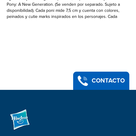
Pony: A New Generation. (Se venden por separado. Sujeto a
disponibilidad). Cada poni mide 7,5 cm y cuenta con colores,
peinados y cutie marks inspirados en los personajes. Cada
figura viene con un peine para cepillar su largo y suave
cabello. Los compradores recibirán al azar 1 de las 3 figuras.
Colecciona las 3 figuras para imaginar historias inspiradas en
la película. (Se venden por separado. Sujeto a disponibilidad).
Los fans nuevos y los de siempre pueden imaginar aventuras
inspiradas en la nueva película My Little Pony: A New
Generation con estos juguetes, una gran introducción a los
personajes de la película. Edad recomendada: a partir de 3
años. My Little Pony y todos los personajes relacionados son
marcas registradas de Hasbro.
CONTACTO
AMISTAD DE PELÍCULA: ¡Conoce a estas amigas ponis!
Colecciona las figuras de Sunny Starscout, Princesa Petals e
Izzy Moonbow. (Se venden por separado. Sujeto a
disponibilidad)
•JUGUETE INSPIRADO EN LA PELÍCULA: Imagina aventuras de
amistad con las figuras, accesorios y playsets de la película My
Little Pony: A New Generation. (Se venden por separado.
Sujeto a disponibilidad)
•FIGURA DE 7,5 CM: El poni mide 7,5 cm de alto y tiene una