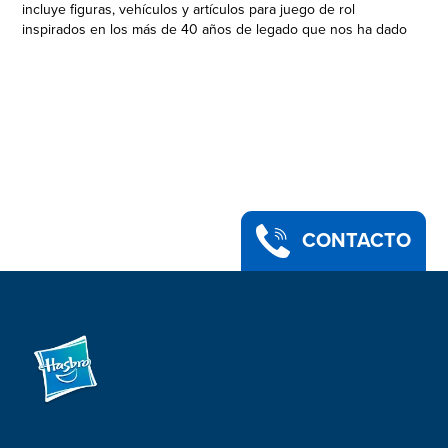
incluye figuras, vehículos y artículos para juego de rol
inspirados en los más de 40 años de legado que nos ha dado
la galaxia de Star Wars, incluyendo las historietas, películas y
series animadas. (Los productos adicionales se venden por
separado. Sujeto a disponibilidad). Esta figura premium de Q9-
0 (ZERO) a escala de 15 cm fue diseñada con lujo de detalles
para verse igual al personaje de la serie The Mandalorian. Esta
figura cuenta con diseño detallado y múltiples puntos de
articulación. Los productos Star Wars son producidos por
Hasbro bajo licencia de Lucasfilm Ltd. Hasbro y todos los
términos relacionados son marcas de comercio de Hasbro.
Q9-0 (ZERO): Droide de protocolo con ojos de insecto y
CONTACTO
programación modificada, Q9-0 (conocido como "Cero" por
sus colegas) opera con alta precisión
•THE MANDALORIAN: Fans y coleccionistas pueden imaginar
escenas de la galaxia de Star Wars con este juguete premium
Q9-0 (ZERO) inspirado en la serie de Disney+ The
Mandalorian
•ACCESORIO INSPIRADO EN EL PERSONAJE DE LA SERIE
THE MANDALORIAN: Esta figura de acción Star Wars The
Black Series incluye un accesorio inspirado en el personaje
que hace de la figura una adición fantástica a toda colección