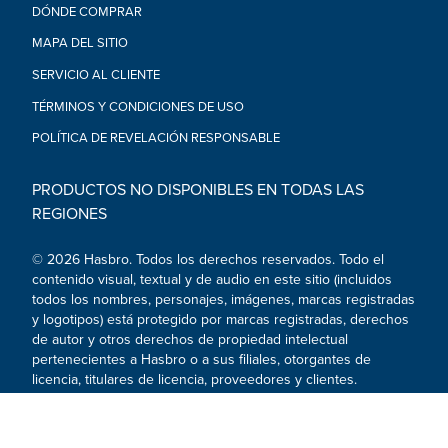
Star Wars
DÓNDE COMPRAR
•ARTICULACIÓN Y DISEÑO PREMIUM: Los fans de Star Wars
pueden exhibir esta figura altamente articulada con cabeza,
MAPA DEL SITIO
brazos y piernas móviles y diseño premium en su colección
SERVICIO AL CLIENTE
de vehículos y figuras
•BUSCA OTRAS FIGURAS DE UNA GALAXIA MUY, MUY
TÉRMINOS Y CONDICIONES DE USO
LEJANA: Busca figuras de Star Wars The Black Series
POLÍTICA DE REVELACIÓN RESPONSABLE
inspiradas en las películas y las series de TV, y crea tu propia
galaxia de Star Wars (se venden por separado; sujeto a
disponibilidad)
PRODUCTOS NO DISPONIBLES EN TODAS LAS
•Edad recomendada: 4 años en adelante.
REGIONES
ADVERTENCIA: PELIGRO DE ASFIXIA. Piezas pequeñas. No es
para niños menores de 3 años.
© 2026 Hasbro. Todos los derechos reservados. Todo el
•Incluye: figura y accesorio.
contenido visual, textual y de audio en este sitio (incluidos
todos los nombres, personajes, imágenes, marcas registradas
y logotipos) está protegido por marcas registradas, derechos
de autor y otros derechos de propiedad intelectual
pertenecientes a Hasbro o a sus filiales, otorgantes de
licencia, titulares de licencia, proveedores y clientes.
Redes sociales