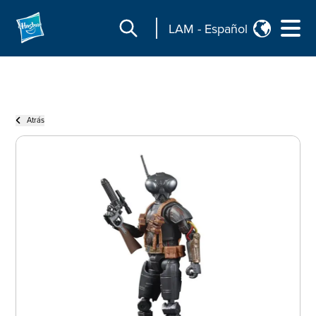
LAM
-
Español
Atrás