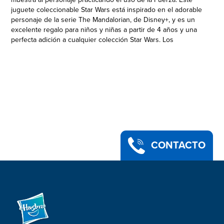
juguete coleccionable Star Wars está inspirado en el adorable
personaje de la serie The Mandalorian, de Disney+, y es un
excelente regalo para niños y niñas a partir de 4 años y una
perfecta adición a cualquier colección Star Wars. Los
productos Star Wars son producidos por Hasbro bajo licencia
de Lucasfilm Ltd. Hasbro y todos los términos relacionados
son marcas registradas de Hasbro.
GROGU: Grogu, cariñosamente conocido por los fans como
"Bebé Yoda", es un misterioso alienígena buscado por
cazarrecompensas contratados por agentes imperiales
•FIGURAS DE 5,5 CM: Los niños, niñas y coleccionistas
adorarán esta figura de Grogu en la pose "Concentración de
Fuerza" de la línea Star Wars The Bounty Collection Series 5,
de Hasbro
CONTACTO
•DISEÑO INSPIRADO EN LA SERIE THE MANDALORIAN: Esta
figura de Grogu es extremadamente adorable y está diseñada
para verse igual al fenómeno de la cultura popular de la serie
de Disney+
•SERIE 5: Colecciona 6 figuras diferentes en divertidas poses
como Problemas de casco, Descubrimiento del sable negro,
Abrazos de gato de Lothal, Concentración de Fuerza, Cucú y
Mordida de Beskar (Se venden por separado. Sujeto a