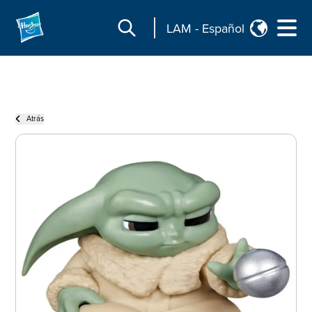
LAM
-
Español
Atrás