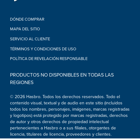
disponibilidad)
•FIGURAS COLECCIONABLES: Intercambia con amigos, regala
o añade a tu colección este juguete Star Wars para niños y
DÓNDE COMPRAR
niñas a partir de 4 años
•A partir de 4 años
MAPA DEL SITIO
ADVERTENCIA: Pueden producirse piezas pequeñas. No es
SERVICIO AL CLIENTE
apto para niños menores de 3 años.
•Incluye: figura.
TÉRMINOS Y CONDICIONES DE USO
POLÍTICA DE REVELACIÓN RESPONSABLE
PRODUCTOS NO DISPONIBLES EN TODAS LAS
REGIONES
© 2026 Hasbro. Todos los derechos reservados. Todo el
contenido visual, textual y de audio en este sitio (incluidos
todos los nombres, personajes, imágenes, marcas registradas
y logotipos) está protegido por marcas registradas, derechos
de autor y otros derechos de propiedad intelectual
pertenecientes a Hasbro o a sus filiales, otorgantes de
licencia, titulares de licencia, proveedores y clientes.