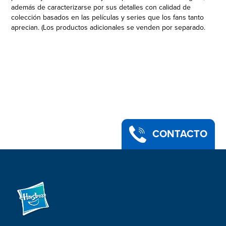
además de caracterizarse por sus detalles con calidad de
colección basados en las películas y series que los fans tanto
aprecian. (Los productos adicionales se venden por separado.
Sujeto a disponibilidad.) Con su diseño y detalles premium y
múltiples puntos de articulación inspirados en la serie Star
Wars: The Mandalorian, esta figura a escala de 9,5 cm de la
colección Vintage de Star Wars es un regalo perfecto para los
fans y coleccionistas de Star Wars. Los productos Star Wars
son producidos por Hasbro bajo licencia de Lucasfilm Ltd.
Hasbro y todos los términos relacionados son marcas
registradas de Hasbro.
AHSOKA TANO: Veterana de la Guerra de los Clones
devenida en Jedi errante, Ahsoka Tano forja su propio destino
CONTACTO
en la galaxia, rectificando injusticias en el camino
•EMPAQUE CON DISEÑO CLÁSICO: Las figuras y vehículos
clásicos a escala de 9,5 cm de la colección Vintage de Star
Wars vienen en empaques identificados con el logo original
de Kenner (Se venden por separado. Sujeto a disponibilidad)
•FIGURA CLÁSICA DE STAR WARS: Esta figura Ahsoka Tano
inspirada en el personaje de Star Wars: The Mandalorian, es
un regalo fantástico para todo coleccionista o fan de Star Wars
a partir de 4 años