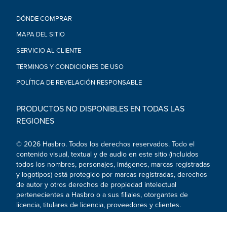
•ACCESORIOS INSPIRADOS EN EL PERSONAJE DE STAR
WARS: THE MANDALORIAN: Esta figura de acción de la
DÓNDE COMPRAR
colección Vintage de Star Wars viene con 2 accesorios
inspirados en la serie que hacen de la figura una gran adición
MAPA DEL SITIO
a toda colección Star Wars
SERVICIO AL CLIENTE
•DISEÑO Y ARTICULACIÓN PREMIUM: Con su cabeza, piernas
y brazos articulados, la figura de Ahsoka de Star Wars es
TÉRMINOS Y CONDICIONES DE USO
perfecta para ser exhibida en colecciones de figuras de
POLÍTICA DE REVELACIÓN RESPONSABLE
acción y vehículos
•Edad: A partir de 4 años
ADVERTENCIA: PELIGRO DE ASFIXIA – Piezas pequeñas. No
PRODUCTOS NO DISPONIBLES EN TODAS LAS
conveniente para niños menores de 3 años.
REGIONES
•Incluye figura y 2 accesorios.
© 2026 Hasbro. Todos los derechos reservados. Todo el
contenido visual, textual y de audio en este sitio (incluidos
todos los nombres, personajes, imágenes, marcas registradas
y logotipos) está protegido por marcas registradas, derechos
de autor y otros derechos de propiedad intelectual
pertenecientes a Hasbro o a sus filiales, otorgantes de
licencia, titulares de licencia, proveedores y clientes.