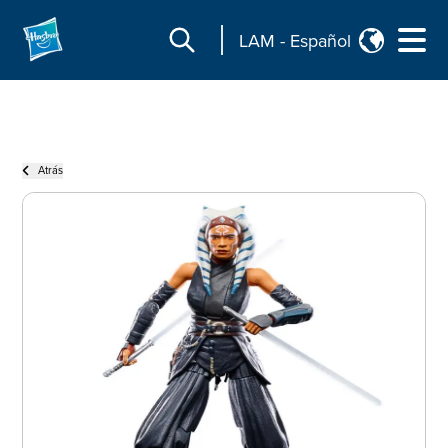
LAM
-
Español
Atrás