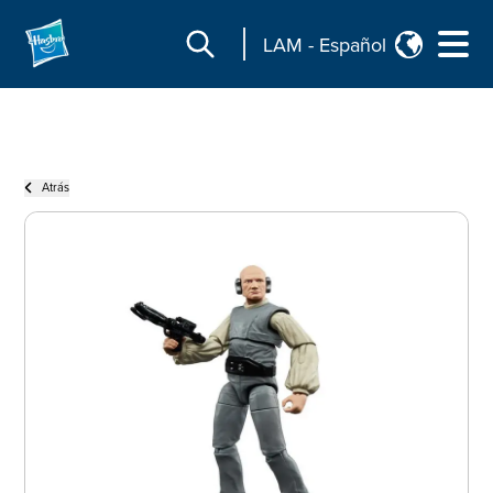
LAM
-
Español
Atrás