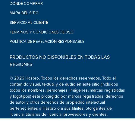
EL IMPERIO CONTRAATACA: Esta figura de acción Star Wars
DÓNDE COMPRAR
The Black Series incluye 1 accesorio inspirado en el personaje
que hace de la figura una adición extraordinaria a toda
MAPA DEL SITIO
colección de Star Wars
SERVICIO AL CLIENTE
•DISEÑO Y ARTICULACIÓN PREMIUM: Con su cabeza, piernas
y brazos articulados, la figura de Lobot de Star Wars es
TÉRMINOS Y CONDICIONES DE USO
perfecta para ser exhibida en colecciones de figuras de
POLÍTICA DE REVELACIÓN RESPONSABLE
acción y vehículos
•Edad recomendada: A partir de 4 años.
ADVERTENCIA: PELIGRO DE ASFIXIA. Piezas pequeñas. No es
PRODUCTOS NO DISPONIBLES EN TODAS LAS
para niños menores de 3 años.
REGIONES
•Incluye: figura y accesorio.
© 2026 Hasbro. Todos los derechos reservados. Todo el
contenido visual, textual y de audio en este sitio (incluidos
todos los nombres, personajes, imágenes, marcas registradas
y logotipos) está protegido por marcas registradas, derechos
de autor y otros derechos de propiedad intelectual
pertenecientes a Hasbro o a sus filiales, otorgantes de
licencia, titulares de licencia, proveedores y clientes.
Redes sociales