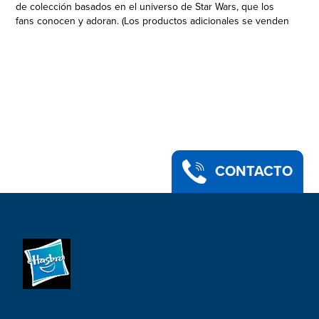
de colección basados en el universo de Star Wars, que los
fans conocen y adoran. (Los productos adicionales se venden
por separado. Sujeto a disponibilidad). Con su diseño y
detalles premium y múltiples puntos de articulación inspirados
en Star Wars: El Imperio contraataca, esta figura a escala de
9,5 cm de la colección Vintage de Star Wars es un regalo
perfecto para los fans y coleccionistas de Star Wars. Los
productos Star Wars son producidos por Hasbro bajo licencia
de Lucasfilm Ltd. Hasbro y todos los términos relacionados
son marcas de comercio de Hasbro.
LOBOT: Siempre cerca del Barón Administrador Lando
Calrissian, Lobot fungía como asistente de Calrissian y como
CONTACTO
oficial de enlace informático
•EMPAQUE CON DISEÑO CLÁSICO: Las figuras y vehículos
clásicos a escala de 9,5 cm de la colección Vintage de Star
Wars vienen en empaques identificados con el logo original
de Kenner
•FIGURA CLÁSICA DE STAR WARS: Esta figura de Lobot
inspirada en el personaje de Star Wars: El Imperio contraataca,
es un regalo fantástico para todo coleccionista o fan de Star
Wars a partir de 4 años
•ACCESORIO INSPIRADO EN EL PERSONAJE DE STAR WARS: