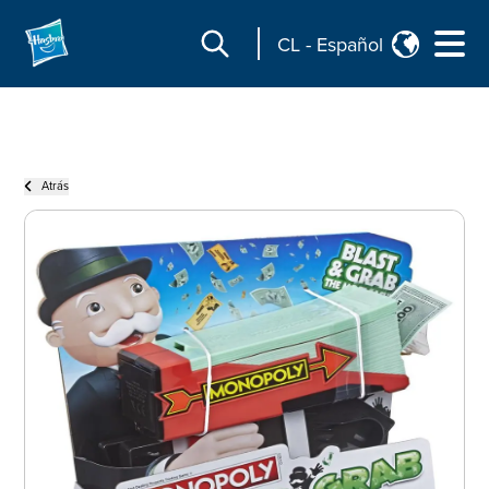
CL
-
Español
Atrás