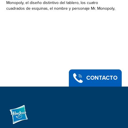
Monopoly, el diseño distintivo del tablero, los cuatro
cuadrados de esquinas, el nombre y personaje Mr. Monopoly,
así como cada uno de los elementos distintivos del tablero y
las piezas de juego son marcas de comercio de Hasbro para
su juego de negociación de propiedades y sus accesorios.
Instrucciones lanzador de dinero, ruleta del lanzador, 100
billetes de dinero Monopoly, 25 tarjetas de Fortuna e
instructivo.
• El juego Monopoly se sale del tablero
• Lanza billetes tarjetas de Fortuna al aire
• Es una carrera frenética por el dinero en la que los
jugadores toman todo lo que pueden
• Usa las tarjetas de Fortuna para conseguir más dinero
CONTACTO
• Edad recomendada: 8 años en adelante
• Para 3 o más jugadores.
• Requiere 3 baterías alcalinas AA de 1,5 V. No incluidas.