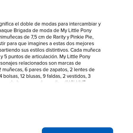
ignifica el doble de modas para intercambiar y
mpaque Brigada de moda de My Little Pony
nimuñecas de 7,5 cm de Rarity y Pinkie Pie,
ir para que imagines a estas dos mejores
artiendo sus estilos distintivos. Cada muñeca
 5 puntos de articulación. My Little Pony
ersonajes relacionados son marcas de
2 muñecas, 6 pares de zapatos, 2 lentes de
4 bolsas, 12 blusas, 9 faldas, 2 vestidos, 3
ans , chaleco y par de medias. INCLUYE
NKIE PIE: Con 2 muñecas de 7,5 cm de
Little Pony Equestria Girls, los chicos
ersión que estas dos superamigas pueden
 simplemente pasándola bien. MÁS DE 40
 faldas, 6 pares de zapatos y más, hay
os para estas muñecas Rarity y Pinkie Pie.
prendas de vestir sirven para ambas