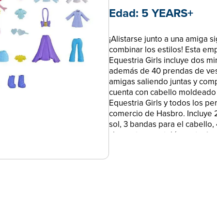
Edad:
5 YEARS+
¡Alistarse junto a una amiga s
combinar los estilos! Esta e
Equestria Girls incluye dos mi
además de 40 prendas de vest
amigas saliendo juntas y comp
cuenta con cabello moldeado y
Equestria Girls y todos los p
comercio de Hasbro. Incluye 
sol, 3 bandas para el cabello, 
chaquetas, pantalón corto, je
MINIMUÑECAS DE RARITY Y PI
estos populares personajes My 
pueden imaginar toda la div
tener, cambiando de estilo o
ACCESORIOS: Con 12 blusas, 9
muchas maneras de crear estil
COMBINA ESTILOS: Todas las 