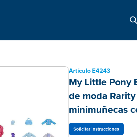
Artículo
E4243
My Little Pony 
de moda Rarity
minimuñecas co
Solicitar instrucciones