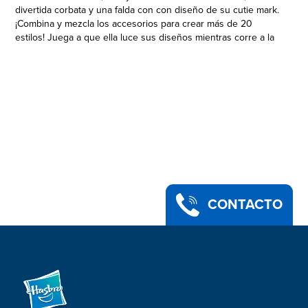
divertida corbata y una falda con con diseño de su cutie mark.
¡Combina y mezcla los accesorios para crear más de 20
estilos! Juega a que ella luce sus diseños mientras corre a la
clase de Ciencias o se divierte con sus amigas después de
clases. Busca también las muñecas Muchos estilos de Rarity y
Pinkie Pie (Se venden por separado. Sujeto a disponibilidad.)
para mezclar y combinar más estilos e imaginar historias de
última moda. En el mundo de Equestria Girls, ¡el poder de la
amistad es más fuerte en compañía!
Incluye muñeca, vestido de 2 lados, 2 pares de zapatos, 2
faldaS, blusa, pantalones, lentes, reloj, collar, corbata, bolso y
diario.
• Muñeca de Twilight Sparkle My Little Pony Equestria Girls
• Viene con 2 vestimentas completas incluyendo una blusa de
CONTACTO
2 lados
• Crea más de 20 estilos con los accesorios de moda
• Colecciona las 3 muñecas Equestria Girls Muchos estilos (Se
venden por separado. Sujeto a disponibilidad.)
• Inspirado en las películas y series
• Tamaño de la figura: 29 cm
• Edad recomendada: 5 años en adelante
• ADVERTENCIA: PELIGRO DE ASFIXIA. Piezas pequeñas. No