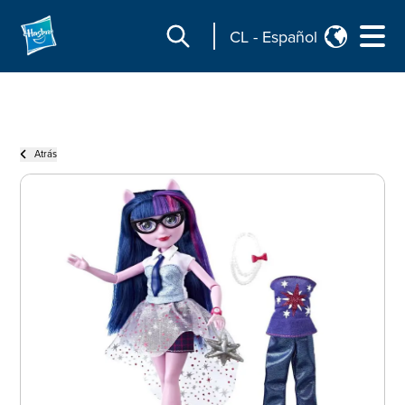
CL
-
Español
Atrás