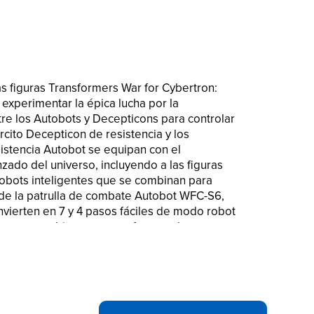
as figuras Transformers War for Cybertron:
a experimentar la épica lucha por la
tre los Autobots y Decepticons para controlar
ército Decepticon de resistencia y los
istencia Autobot se equipan con el
do del universo, incluyendo a las figuras
bots inteligentes que se combinan para
 de la patrulla de combate Autobot WFC-S6,
nvierten en 7 y 4 pasos fáciles de modo robot
ue se combinan para conformar el
 Utiliza el modo arma para equipar otras
r separado) con armamento más poderoso y
o incluidos. Se venden por separado con las
simular descargas del neurolanzador
y todos los personajes relacionados son