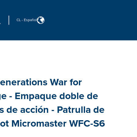
CL
-
Español
enerations War for
ge - Empaque doble de
s de acción - Patrulla de
ot Micromaster WFC-S6