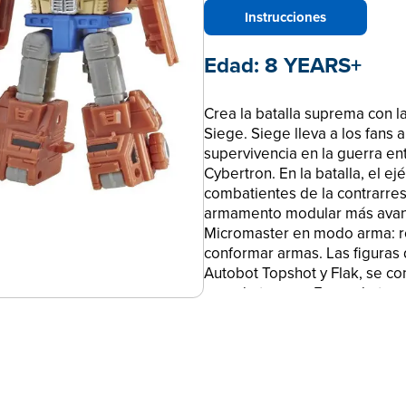
Instrucciones
Edad:
8 YEARS+
Crea la batalla suprema con l
Siege. Siege lleva a los fans 
supervivencia en la guerra en
Cybertron. En la batalla, el ej
combatientes de la contrarres
armamento modular más avanza
Micromaster en modo arma: ro
conformar armas. Las figuras
Autobot Topshot y Flak, se co
a modo tanque. En modo tanq
neurolanzador semiconductor.
figuras Siege (se venden po
usa los efectos de combate (n
figuras Battle Masters) para 
semiconductor. Transformers 