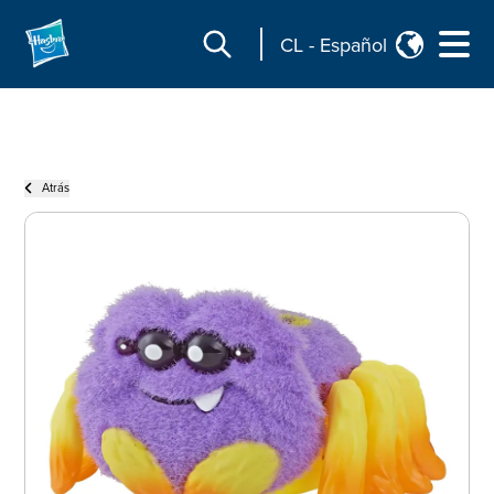
CL
-
Español
Atrás