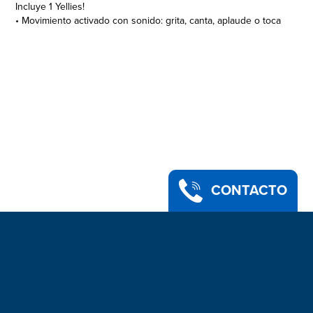
Incluye 1 Yellies!
• Movimiento activado con sonido: grita, canta, aplaude o toca
música
• Más fuerte gritas, ¡más rápido van!
• Cada una de las adorables arañas Yellies! tiene una
personalidad única. ¡Busca tu favorita!
• Las arañas Yellies! reaccionan al oírte: los ojos se iluminan y
las patas se mueven
• Edad recomendada: 5 años en adelante
• Incluye 3 baterías alcalinas tipo reloj A76 de 1,5 V
• ADVERTENCIA: Contiene batería botón o tipo reloj. Es
peligrosa su ingestión.
• ADVERTENCIA: PELIGRO DE ASFIXIA: Pueden producirse
CONTACTO
piezas pequeñas. No es para niños menores de 3 años.
• Limpiar suavemente con un paño limpio y seco. NO MOJAR.
• El producto y los colores pueden variar.