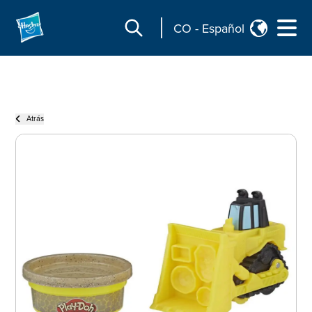
CO
-
Español
Atrás