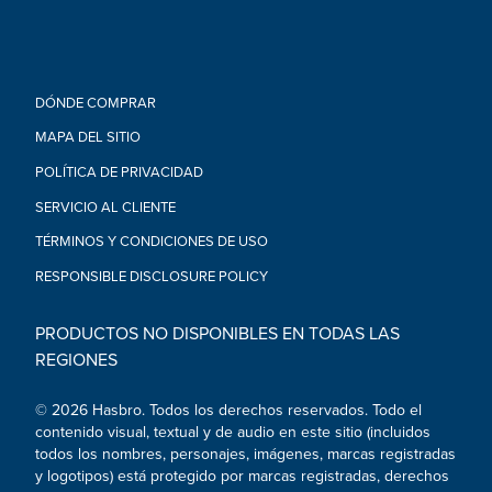
• CREA TU PROPIA ZONA DE CONSTRUCCIÓN - Busca otros
juguetes de construcción Play-Doh Wheels y más masa de
construcción para recrear una zona de construcción
monumental. Los otros juegos se venden por separado.
• Edad recomendada: 3 años en adelante
DÓNDE COMPRAR
• El producto y los colores van a variar.
MAPA DEL SITIO
• La masa no debe ser ingerida.
• Nota a los padres: Contiene trigo.
POLÍTICA DE PRIVACIDAD
• No tóxico. Conforme a ASTM D-4236.
SERVICIO AL CLIENTE
• Para limpiar, deja que la masa se seque y después ráspala o
aspírala.
TÉRMINOS Y CONDICIONES DE USO
• El resultado de lo creado varía según la edad y el nivel de
habilidad del niño.
RESPONSIBLE DISCLOSURE POLICY
PRODUCTOS NO DISPONIBLES EN TODAS LAS
REGIONES
© 2026 Hasbro. Todos los derechos reservados. Todo el
contenido visual, textual y de audio en este sitio (incluidos
todos los nombres, personajes, imágenes, marcas registradas
y logotipos) está protegido por marcas registradas, derechos