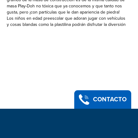
masa Play-Doh no tóxica que ya conocemos y que tanto nos
gusta, pero ¡con partículas que le dan apariencia de piedra!
Los niños en edad preescolar que adoran jugar con vehículos
y cosas blandas como la plastilina podrán disfrutar la diversión
del arenero en el interior. Este y otros juguetes Play-Doh
Wheels son un regalo perfecto para estimular la creatividad de
los pequeños fans de los camiones. Otros juguetes Play-Doh
Wheels se venden por separado. Hasbro, Play-Doh y todas las
propiedades relacionadas son marcas de comercio de Hasbro.
ROCAS DE DIVERSIÓN CON EL MINI BULLDOZER: Los
pequeños constructores podrán moldear piedras y rocas de 4
formas distintas, ¡y después aplastarlas con el camión Play-
Doh de juguete!
• MASA DE CONSTRUCCIÓN DE PIEDRA PLAY-DOH - Incluye
una lata de 56 gramos de la masa Play-Doh no tóxica que ya
CONTACTO
conocemos y que tanto nos gusta, pero ¡con partículas
brillantes que le dan apariencia de piedra!
• CREATIVO JUEGO DE CONSTRUCCIÓN – Este juguete de
construcción para niños de 3 años en adelante lleva la
diversión del arenero a la casa para niños en edad preescolar
que adoran jugar con vehículos y cosas blandas como la
plastilina.