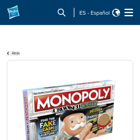
ES
-
Español
Atrás