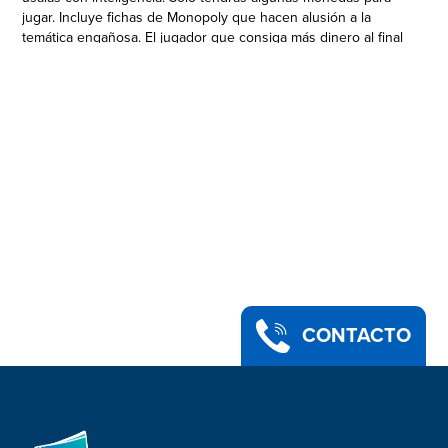
jugar. Incluye fichas de Monopoly que hacen alusión a la
temática engañosa. El jugador que consiga más dinero al final
—verdadero o falso— gana. Este juego de mesa familiar es
muy divertido. Es la elección perfecta para cualquier noche de
juego y también como actividad para jugar en casa para niños
a partir de 8 años. Los nombres y logotipos de Hasbro,
Hasbro Gaming, Parker Brothers y Monopoly, el diseño
distintivo del tablero, las cuatro casillas de las esquinas, el
nombre y el personaje de Mr. Monopoly, así como cada uno
de los elementos distintivos del tablero y piezas de juego, son
marcas registradas de Hasbro para su juego de las
operaciones inmobiliarias y equipo del juego.
CONTACTO