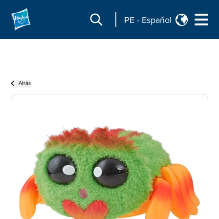
PE
-
Español
Atrás