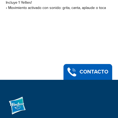
Incluye 1 Yellies!
• Movimiento activado con sonido: grita, canta, aplaude o toca
música
• Más fuerte gritas, ¡más rápido van!
• Cada una de las adorables arañas Yellies! tiene una
personalidad única. ¡Busca tu favorita!
• Las arañas Yellies! reaccionan al oírte: los ojos se iluminan y
las patas se mueven
• Edad recomendada: 5 años en adelante
• Incluye 3 baterías alcalinas tipo reloj A76 de 1,5 V
• ADVERTENCIA: Contiene batería botón o tipo reloj. Es
peligrosa su ingestión.
• ADVERTENCIA: PELIGRO DE ASFIXIA: Pueden producirse
CONTACTO
piezas pequeñas. No es para niños menores de 3 años.
• Limpiar suavemente con un paño limpio y seco. NO MOJAR.
• El producto y los colores pueden variar.