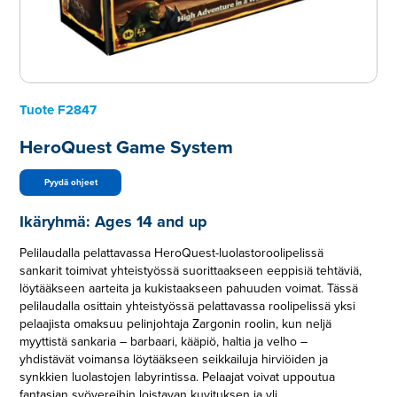
Tuote
F2847
HeroQuest Game System
Pyydä ohjeet
Ikäryhmä:
Ages 14 and up
Pelilaudalla pelattavassa HeroQuest-luolastoroolipelissä
sankarit toimivat yhteistyössä suorittaakseen eeppisiä tehtäviä,
löytääkseen aarteita ja kukistaakseen pahuuden voimat. Tässä
pelilaudalla osittain yhteistyössä pelattavassa roolipelissä yksi
pelaajista omaksuu pelinjohtaja Zargonin roolin, kun neljä
myyttistä sankaria – barbaari, kääpiö, haltia ja velho –
yhdistävät voimansa löytääkseen seikkailuja hirviöiden ja
synkkien luolastojen labyrintissa. Pelaajat voivat uppoutua
fantasian syövereihin loistavan kuvituksen ja yli