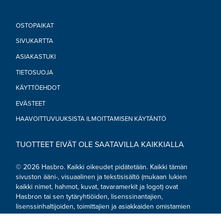
OSTOPAIKAT
SIVUKARTTA
ASIAKASTUKI
TIETOSUOJA
KÄYTTÖEHDOT
EVÄSTEET
HAAVOITTUVUUKSISTA ILMOITTAMISEN KÄYTÄNTÖ
TUOTTEET EIVÄT OLE SAATAVILLA KAIKKIALLA
© 2026 Hasbro. Kaikki oikeudet pidätetään. Kaikki tämän
sivuston ääni-, visuaalinen ja tekstisisältö (mukaan lukien
kaikki nimet, hahmot, kuvat, tavaramerkit ja logot) ovat
Hasbron tai sen tytäryhtiöiden, lisenssinantajien,
lisenssinhaltijoiden, toimittajien ja asiakkaiden omistamien
tavaramerkkien, tekijänoikeuksien ja muiden