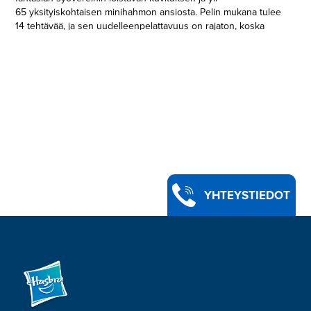
65 yksityiskohtaisen minihahmon ansiosta. Pelin mukana tulee
14 tehtävää, ja sen uudelleenpelattavuus on rajaton, koska
pelaajat voivat myös luoda omia tehtäviään ja kertoa omat
tarinansa. Kokoa kaverisi kasaan kivaa lautapeli-iltaa varten
eeppisen hyvän ja pahan välisen taistelun merkeissä. Peli on
tarkoitettu 2–5 pelaajalle, jotka ovat vähintään 14-vuotiaita.
Avalon Hill ja kaikki siihen liittyvät tavaramerkit ja logot ovat
Hasbro, Inc:n tavaramerkkejä.
YHTEYSTIEDOT