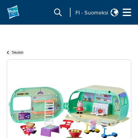
FI
-
Suomeksi
Takaisin