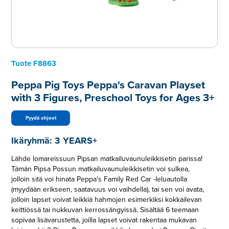
Tuote
F8863
Peppa Pig Toys Peppa's Caravan Playset
with 3 Figures, Preschool Toys for Ages 3+
Pyydä ohjeet
Ikäryhmä:
3 YEARS+
Lähde lomareissuun Pipsan matkailuvaunuleikkisetin parissa!
Tämän Pipsa Possun matkailuvaunuleikkisetin voi sulkea,
jolloin sitä voi hinata Peppa's Family Red Car -leluautolla
(myydään erikseen, saatavuus voi vaihdella), tai sen voi avata,
jolloin lapset voivat leikkiä hahmojen esimerkiksi kokkailevan
keittiössä tai nukkuvan kerrossängyissä. Sisältää 6 teemaan
sopivaa lisävarustetta, joilla lapset voivat rakentaa mukavan