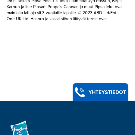
leirin, sekä 3 Pipsa Possu -suosikkihahmoa: Jyri Possun, Birgit
Karhun ja itse Pipsan! Peppa's Caravan ja muut Pipsa-lelut ovat
mainioita lahjoja yli 3-vuotiaille lapsille. © 2023 ABD Ltd/Ent.
One UK Ltd. Hasbro ja kaikki siihen liittyvät termit ovat
Hasbron tavaramerkkejä.
YHTEYSTIEDOT