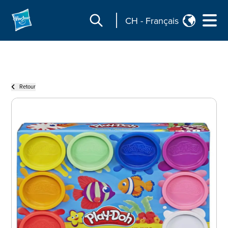
CH
-
Français
Retour