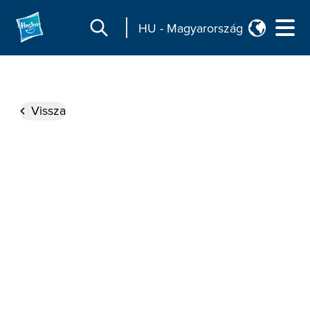
HU
-
Magyarország
Vissza