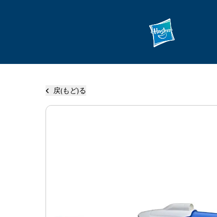
戻(もど)る