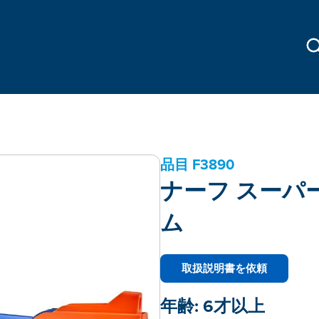
品目
F3890
ナーフ スーパ
ム
取扱説明書を依頼
年齢:
6才以上