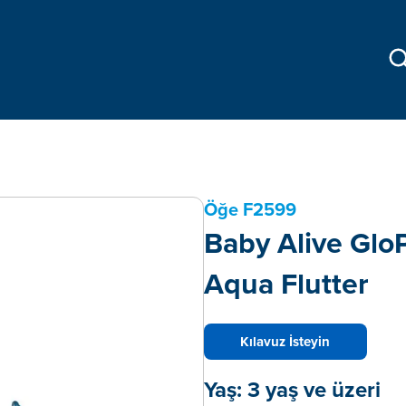
Öğe
F2599
Baby Alive GloP
Aqua Flutter
Kılavuz İsteyin
Yaş:
3 yaş ve üzeri