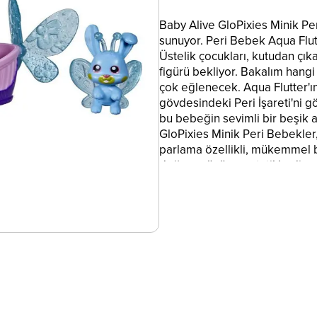
Baby Alive GloPixies Minik Per
sunuyor. Peri Bebek Aqua Flut
Üstelik çocukları, kutudan çık
figürü bekliyor. Bakalım hang
çok eğlenecek. Aqua Flutter'ı
gövdesindeki Peri İşareti'ni g
bu bebeğin sevimli bir beşik 
GloPixies Minik Peri Bebekler, 
parlama özellikli, mükemmel bi
doğum günü veya tatil hediyesi.
Stoklarla sınırlıdır.) İçindekil
PARLAYAN MİNİK PERİ BEBEK: 
Flutter'ın karanlıkta parlama ö
gizlenen sürpriz bir arkada
Neresi parlayacak? Karanlıkta,
desen parlıyor ve gövdesinde 
ARKADAŞ: Acaba bu arkadaş k
GloPixies Minik Peri Bebek oy
sevimli hayvan figürünün ge