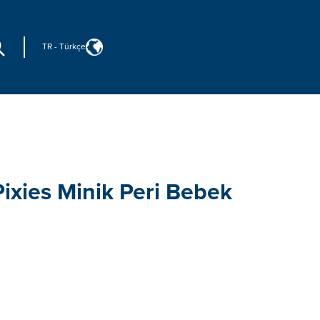
TR
-
Türkçe
ixies Minik Peri Bebek