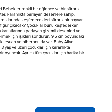
i Bebekler renkli bir eğlence ve bir sürpriz
ter, karanlıkta parlayan desenlere sahip.
ardıklarında keşfedecekleri sürpriz bir hayvan
i figür çıkacak? Çocuklar bunu keşfederken
n kanatlarında parlayan gizemli desenleri ve
örmek için ışıkları söndürün. 9,5 cm boyundaki
aksesuarı ve biberonu da var. Baby Alive
3 yaş ve üzeri çocuklar için karanlıkta
r oyuncak. Ayrıca tüm çocuklar için harika bir
.. (Her bir oyuncak bebek ayrı satılır.
er: oyuncak bebek, figür ve 2 aksesuar.
Baby Alive GloPixies Minik Peri Bebek Aqua
zelliği çok eğlenceli, bir de kutunun içinde
ş var. KARANLIKTA PARLAYAN DESENLER:
 Aqua Flutter'ın kanatlarında gizemli bir
Peri İşareti görünüyor. GİZLİ SÜRPRİZ
im? Bunu keşfetmek çok eğlenceli. Çocuklar,
uncağını kutusundan çıkardıklarında hangi
ldiğini görecek. BEBEK TEMALI AKSESUARLAR: