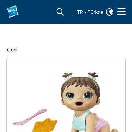
TR
-
Türkçe
Geri