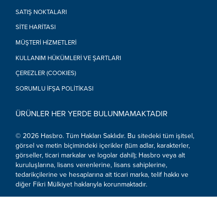
• UYARI: BOĞULMA TEHLİKESİ - Küçük parçalar. 3 yaşından
SATIŞ NOKTALARI
küçük çocuklar için uygun değildir.
• Not: Paket bağları/paketleme malzemeleri bir yetişkin
SITE HARITASI
tarafından çıkarılmalı ve atılmalıdır.
• Oyuncak bebek maması yenmemelidir.
MÜŞTERI HIZMETLERI
• NOT: BUĞDAY İÇERİR. Toksik madde içermez. ASTM
KULLANIM HÜKÜMLERI VE ŞARTLARI
D4236’ya uygundur. Hazırlanan katı oyuncak bebek mamaları,
çocuğun becerisine göre farklılık gösterebilir.
ÇEREZLER (COOKIES)
• SADECE YÜZEYİNİ TEMİZLEYİN.
SORUMLU İFŞA POLITIKASI
© 2021 Hasbro. Tüm hakları saklıdır.
ÜRÜNLER HER YERDE BULUNMAMAKTADIR
© 2026 Hasbro. Tüm Hakları Saklıdır. Bu sitedeki tüm işitsel,
görsel ve metin biçimindeki içerikler (tüm adlar, karakterler,
görseller, ticari markalar ve logolar dahil); Hasbro veya alt
kuruluşlarına, lisans verenlerine, lisans sahiplerine,
tedarikçilerine ve hesaplarına ait ticari marka, telif hakkı ve
diğer Fikri Mülkiyet haklarıyla korunmaktadır.
Sosyal Medya