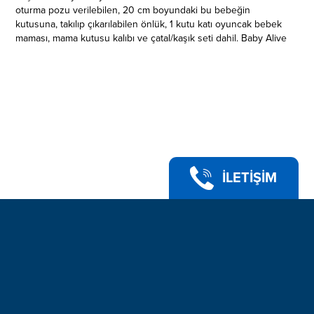
oturma pozu verilebilen, 20 cm boyundaki bu bebeğin
kutusuna, takılıp çıkarılabilen önlük, 1 kutu katı oyuncak bebek
maması, mama kutusu kalıbı ve çatal/kaşık seti dahil. Baby Alive
Bebeğimle Mama Eğlencesi, çocuklar için harika bir doğum
günü veya tatil hediyesi. İçindekiler: takılıp çıkarılabilen önlük, 1
kutu katı oyuncak bebek maması, mama kutusu kalıbı ve
çatal/kaşık seti. MAMASINI HAZIRLAYIN: Kutuya dahil yeniden
kullanılabilir, katı bebek maması ve kalıpla eğlenceli oyuncak
mamalar hazırlayın, sonra da bu mamaları bebeğinize yedirin.
EMEKLEME VEYA OTURMA POZUNDA DURABİLİYOR: 20 cm
boyundaki bu şirin bebek, emekleme pozunda durabiliyor.
Mama zamanı geldiğinde de çocuklar onu oturma pozuna
İLETİŞİM
getirebiliyor. KAPAKLI BEBEK BEZİ: Plastik bezin kapağı
sayesinde, yemek yiyip "kakasını" yapan bu oyuncak bebeğin
altını değiştirmek çok kolay! Kapağı açın, bezi boşaltın ve
oynamaya devam edin. MAMA ZAMANI TEMALI BEBEK
AKSESUARLARI: Takılıp çıkarılabilen önlük, 1 kutu katı oyuncak
bebek maması, mama kutusu kalıbı ve çatal/kaşık seti kutuya
dahil. 3 YAŞ VE ÜZERİ ÇOCUKLARA YÖNELİK OYUNCAK: Baby
Alive Bebeğimle Mama Eğlencesi, çocuklar için mükemmel bir
oyuncak; harika bir doğum günü veya tatil hediyesi.
3 yaş ve üzeri içindir.