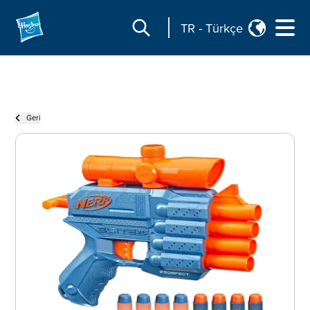
TR
-
Türkçe
Geri