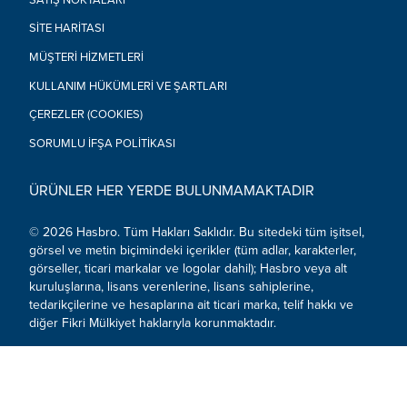
orijinal Nerf dartlarını kullanın. Diğer dartlar güvenlik
standartlarını karşılamayabilir. Dartlar veya dart tabancası
SITE HARITASI
üzerinde değişiklik yapmayın.
• UYARI: BOĞULMA TEHLİKESİ - Küçük parçalara ayrılabilir. 3
MÜŞTERI HIZMETLERI
yaşından küçük çocuklar için uygun değildir.
KULLANIM HÜKÜMLERI VE ŞARTLARI
© 2022 Hasbro. Tüm Hakları Saklıdır.
ÇEREZLER (COOKIES)
SORUMLU İFŞA POLITIKASI
ÜRÜNLER HER YERDE BULUNMAMAKTADIR
© 2026 Hasbro. Tüm Hakları Saklıdır. Bu sitedeki tüm işitsel,
görsel ve metin biçimindeki içerikler (tüm adlar, karakterler,
görseller, ticari markalar ve logolar dahil); Hasbro veya alt
kuruluşlarına, lisans verenlerine, lisans sahiplerine,
tedarikçilerine ve hesaplarına ait ticari marka, telif hakkı ve
diğer Fikri Mülkiyet haklarıyla korunmaktadır.
Sosyal Medya