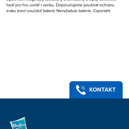
hodí pro hru uvnitř i venku. Doporučujeme používat ochranu
zraku (není součástí balení). Nevyžaduje baterie. Copyright
2021 Roblox Corp. ROBLOX je registrovaná ochranná
známka. Všechna práva vyhrazena. Hasbro a všechny
související výrazy jsou ochranné známky společnosti Hasbro.
KONTAKT