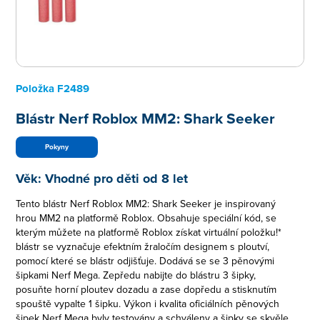
Položka
F2489
Blástr Nerf Roblox MM2: Shark Seeker
Pokyny
Věk:
Vhodné pro děti od 8 let
Tento blástr Nerf Roblox MM2: Shark Seeker je inspirovaný
hrou MM2 na platformě Roblox. Obsahuje speciální kód, se
kterým můžete na platformě Roblox získat virtuální položku!*
blástr se vyznačuje efektním žraločím designem s ploutví,
pomocí které se blástr odjišťuje. Dodává se se 3 pěnovými
šipkami Nerf Mega. Zepředu nabijte do blástru 3 šipky,
posuňte horní ploutev dozadu a zase dopředu a stisknutím
spouště vypalte 1 šipku. Výkon i kvalita oficiálních pěnových
šipek Nerf Mega byly testovány a schváleny a šipky se skvěle