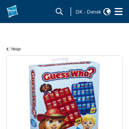
DK
-
Dansk
Tilbage