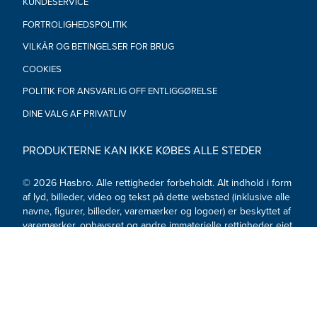
KUNDESERVICE
FORTROLIGHEDSPOLITIK
VILKÅR OG BETINGELSER FOR BRUG
COOKIES
POLITIK FOR ANSVARLIG OFF ENTLIGGØRELSE
DINE VALG AF PRIVATLIV
PRODUKTERNE KAN IKKE KØBES ALLE STEDER
© 2026 Hasbro. Alle rettigheder forbeholdt. Alt indhold i form
af lyd, billeder, video og tekst på dette websted (inklusive alle
navne, figurer, billeder, varemærker og logoer) er beskyttet af
varemærker, ophavsret og andre immaterielle rettigheder ejet
af Hasbro eller dets datterselskaber, licensgivere,
licensindehavere, leverandører og konti.
Sociale medier