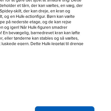
er for at gøre det sjovt at smadre ting! Dette
deholder et tårn, der kan væltes, en væg, der
pidey-skilt, der kan dreje, en kran og
, og en Hulk-actionfigur. Børn kan vælte
rampe på nederste etage, og de kan rejse
gen og igen! Når Hulk-figuren smadrer
! En bevægelig, barnedrevet kran kan løfte
, eller tønderne kan stables og så væltes,
t luskede egern. Dette Hulk-legetøj til drenge
jov jule- eller fødselsdagsgave. Copyright
registrerede varemærker tilhører deres
alle relaterede betegnelser er varemærker,