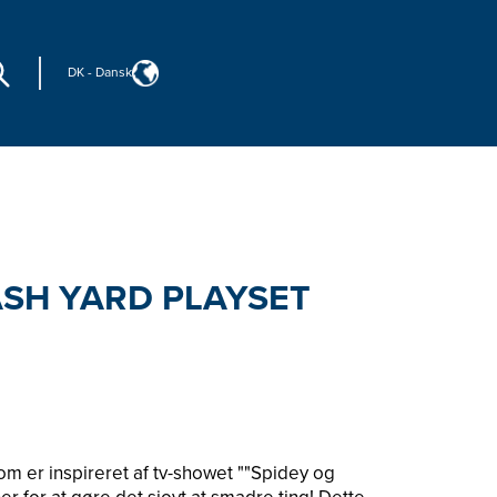
DK
-
Dansk
ASH YARD PLAYSET
m er inspireret af tv-showet ""Spidey og