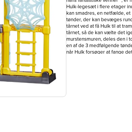
hans fantastiske venner"", er h
Hulk-legesæt i flere etager in
kan smadres, en netfælde, et S
tønder, der kan bevæges rundt
tårnet ved at få Hulk til at t
tårnet, så de kan vælte det i
murstensmuren, deles den i to
en af de 3 medfølgende tønder
når Hulk forsøger at fange de
og piger fra 3 år er en supers
MARVEL. Alle varemærker og 
respektive ejere. Hasbro og 
der tilhører Hasbro.