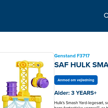
Genstand
F3717
SAF HULK SM
Anmod om vejledning
Alder:
3 YEARS+
Hulk's Smash Yard-legesæt, so