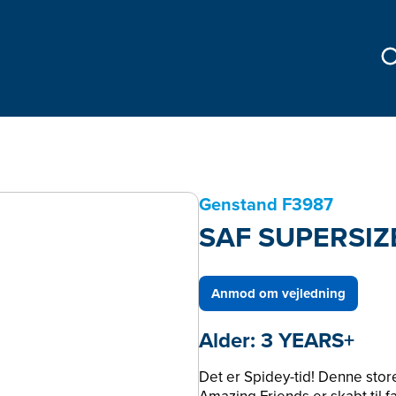
Genstand
F3987
SAF SUPERSIZ
Anmod om vejledning
Alder:
3 YEARS+
Det er Spidey-tid! Denne stor