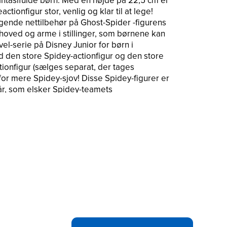
fantasifulde børn. Med en højde på 22,5 cm er
ionfigur stor, venlig og klar til at lege!
gende nettilbehør på Ghost-Spider -figurens
hoved og arme i stillinger, som børnene kan
l-serie på Disney Junior for børn i
 den store Spidey-actionfigur og den store
ionfigur (sælges separat, der tages
for mere Spidey-sjov! Disse Spidey-figurer er
3 år, som elsker Spidey-teamets
 MARVEL. Alle varemærker og registrerede
pektive ejere. Hasbro og alle relaterede
er tilhører Hasbro.