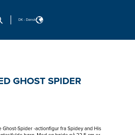
DK
-
Dansk
ED GHOST SPIDER
e Ghost-Spider -actionfigur fra Spidey and His