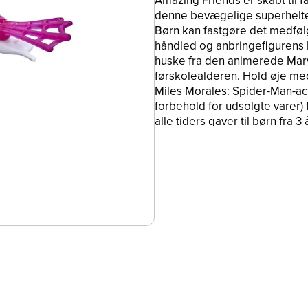
Amazing Friends er skabt til 
denne bevægelige superhelteact
Børn kan fastgøre det medføl
håndled og anbringefigurens 
huske fra den animerede Marve
førskolealderen. Hold øje med
Miles Morales: Spider-Man-act
forbehold for udsolgte varer) 
alle tiders gaver til børn fra 
superhelteeventyr Copyright
varemærker tilhører deres res
betegnelser er varemærker, d