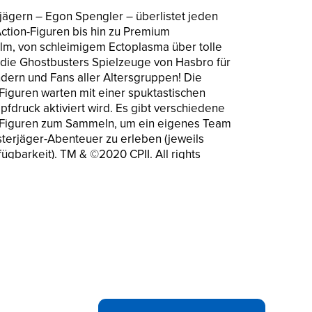
jägern – Egon Spengler – überlistet jeden
Action-Figuren bis hin zu Premium
m, von schleimigem Ectoplasma über tolle
 die Ghostbusters Spielzeuge von Hasbro für
ndern und Fans aller Altersgruppen! Die
Figuren warten mit einer spuktastischen
pfdruck aktiviert wird. Es gibt verschiedene
 Figuren zum Sammeln, um ein eigenes Team
terjäger-Abenteuer zu erleben (jeweils
fügbarkeit). TM & ©2020 CPII. All rights
ted terms are trademarks of Hasbro.
K-FUNKTION?: Die scheußlichsten Geister
r. Einfach den Rücken der Geisterfigur
ktivieren
er Geisterjäger scheut Egon Spengler nicht
erregenden Geistern gegenüberzutreten
nthält ein Protonen-Pack mit Protonen-
f Geisterjagd zu gehen
RSCHRECK FIGUREN: Für noch mehr
eitere Geisterschreck Figuren zum neuen und