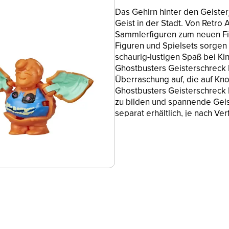
Das Gehirn hinter den Geister
Geist in der Stadt. Von Retro 
Sammlerfiguren zum neuen Fil
Figuren und Spielsets sorgen
schaurig-lustigen Spaß bei Ki
Ghostbusters Geisterschreck 
Überraschung auf, die auf Kno
Ghostbusters Geisterschreck
zu bilden und spannende Geis
separat erhältlich, je nach Ver
reserved. Hasbro and all rela
WAS IST EINE GEISTERSCHREC
sind jetzt noch gespenstische
drücken, um die Funktion zu a
EGON SPENGLER: Als Gehirn d
davor zurück, einigen furcht
MIT GEISTERJÄGER-ZUBEHÖR: E
Blaster, um an Egons Seite au
ES GIBT NOCH MEHR GEISTE
paranormalen Spaß gibt es w