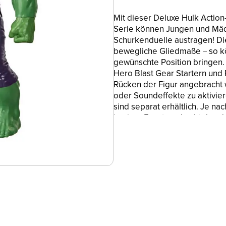
Mit dieser Deluxe Hulk Action
Serie können Jungen und Mäd
Schurkenduelle austragen! Di
bewegliche Gliedmaße − so kö
gewünschte Position bringen. 
Hero Blast Gear Startern und
Rücken der Figur angebracht 
oder Soundeffekte zu aktivier
sind separat erhältlich. Je na
in einer Fensterschachtel und
Fans ab 4 Jahren. Es gibt noc
Hero Serie von Hasbro. (Jeweil
BEWEGLICHE 30 CM GROSSE A
verfügt über bewegliche Arme
im kultigen Look, der vom Marv
• KOMPATIBEL MIT TITAN HE
einen Blast Gear Starter oder
auf Knopfdruck Projektile abg
(Blast Gear und Power FX separ