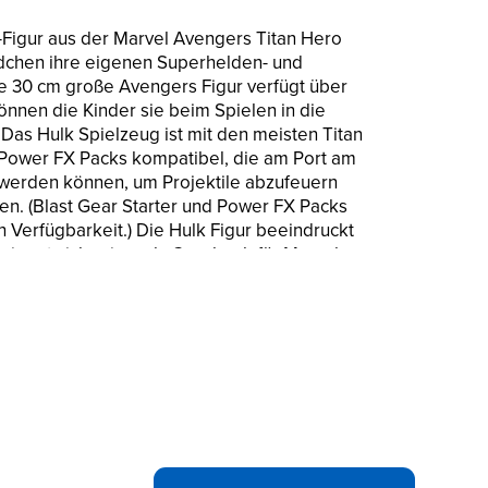
-Figur aus der Marvel Avengers Titan Hero
chen ihre eigenen Superhelden- und
e 30 cm große Avengers Figur verfügt über
nnen die Kinder sie beim Spielen in die
Das Hulk Spielzeug ist mit den meisten Titan
 Power FX Packs kompatibel, die am Port am
werden können, um Projektile abzufeuern
en. (Blast Gear Starter und Power FX Packs
ch Verfügbarkeit.) Die Hulk Figur beeindruckt
 eignet sich prima als Geschenk für Marvel
h mehr exklusive Spielzeuge aus der Titan
s separat erhältlich. Je nach Verfügbarkeit.)
CTION-FIGUR: Die Hulk Spielzeugfigur
, Beine und einen flexiblen Kopf und kommt
el Universum inspiriert ist.
RO BLAST GEAR STARTERN: Verbindet man
 ein Power FX Pack mit der Hulk Figur, können
efeuert oder Soundeffekte aktiviert werden.
at erhältlich.)