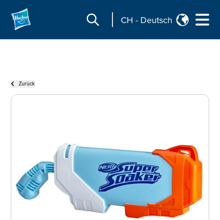
CH
-
Deutsch
Zurück