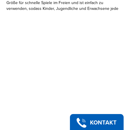
Größe für schnelle Spiele im Freien und ist einfach zu
verwenden, sodass Kinder, Jugendliche und Erwachsene jede
Menge Spaß haben. Der Torrent lädt alle zu aktiven
Wettbewerben voller Wasser-Action im Freien ein. Der Tank
fasst bis zu 236 ml. Die Nerf Super Soaker Marke sorgt seit
1989 für Wasser-Action und bietet nach wie vor jede Menge
nassen Spaß. Die Nerf Super Soaker Blaster ermöglichen
schnelle Wasser-Attacken im Freien. Nerf Super Soaker and all
related properties are trademarks of Hasbro.
EIN RIESIGER WASSERSTRAHL: Der Lauf des Nerf Super
Soaker Torrent Wasserblasters feuert einen riesigen
Wasserstrahl ab
•KOLBEN-ACTION: Die Ziele anvisieren und den Kolben nach
vorne schieben, um sie mit einem riesigen Wasserstrahl zu
beschießen
•EINFACHES FÜLLEN: Einfach zu verwenden! Zum Füllen des
Tanks wird die Vorderseite des Blasters in Wasser getaucht
und der Kolben nach hinten gezogen. Der Tank fasst bis zu
236 ml
•Ab 6 Jahren geeignet
ACHTUNG: Nicht auf Augen oder Gesicht zielen.
KONTAKT
ACHTUNG: Es können Kleinteile entstehen.