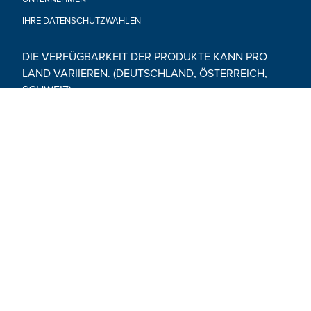
IHRE DATENSCHUTZWAHLEN
DIE VERFÜGBARKEIT DER PRODUKTE KANN PRO
LAND VARIIEREN. (DEUTSCHLAND, ÖSTERREICH,
SCHWEIZ)
© 2026 Hasbro. Alle Rechte vorbehalten. Alle Audio-, Bild-
und Textinhalte auf dieser Website (einschließlich aller
Namen, Charaktere, Bilder, Marken und Logos) sind durch
Warenzeichen, Urheberrechte und andere geistige
Eigentumsrechte von Hasbro oder seinen
Tochtergesellschaften, Lizenzgebern, Lizenznehmern,
Lieferanten und Rechenschaften geschützt.
Social Media