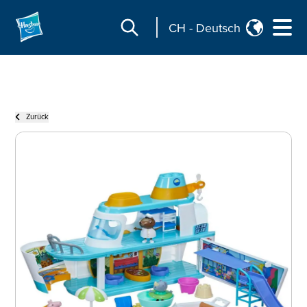
CH
-
Deutsch
Zurück