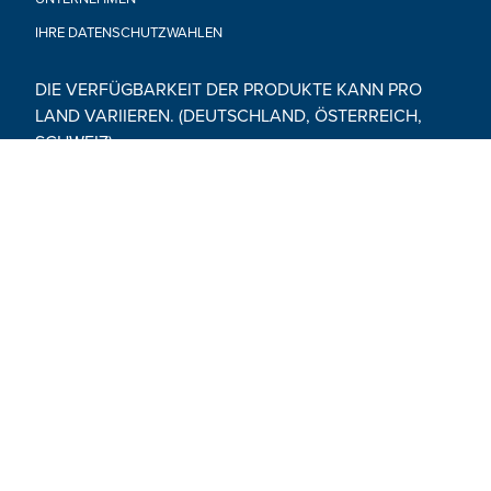
IHRE DATENSCHUTZWAHLEN
DIE VERFÜGBARKEIT DER PRODUKTE KANN PRO
LAND VARIIEREN. (DEUTSCHLAND, ÖSTERREICH,
SCHWEIZ)
© 2026 Hasbro. Alle Rechte vorbehalten. Alle Audio-, Bild-
und Textinhalte auf dieser Website (einschließlich aller
Namen, Charaktere, Bilder, Marken und Logos) sind durch
Warenzeichen, Urheberrechte und andere geistige
Eigentumsrechte von Hasbro oder seinen
Tochtergesellschaften, Lizenzgebern, Lizenznehmern,
Lieferanten und Rechenschaften geschützt.
Social Media