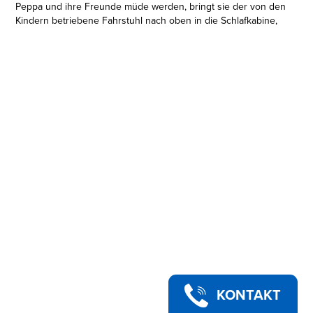
Peppa und ihre Freunde müde werden, bringt sie der von den
Kindern betriebene Fahrstuhl nach oben in die Schlafkabine,
wo sich die Stockbetten herunterklappen lassen. Auf dem
Dach des Schiffs kann der Pool aufgestellt werden und wer
Hunger bekommt, versorgt sich in der Cafeteria mit Snacks.
Legt das Kreuzfahrtschiff an, bringt das kleine Beiboot die
Passagiere an Land! Nach dem Spielen lässt sich das Schiff
zuklappen und alle Teile darin verstauen. Dieses Peppa Pig
Spielzeug ist ein tolles Geschenk und lässt die Fantasie von
Mädchen und Jungen ab 3 Jahren sprühen.
PEPPA PIG SPIELSET: Peppa geht auf Kreuzfahrt! Wenn das
Schiff-Spielset geöffnet wird, kommen auf 3 Etagen jede
Menge Spielmöglichkeiten mit verschiedenen Bereichen,
Accessoires und 3 Figuren zum Vorschein! (Nicht zum Spielen
im Wasser)
• VIELE SPIELBEREICHE: Auf dem Kreuzfahrschiff sind ein
Essbereich im Dschungelstil, ein Theater, eine Cafeteria, ein
Bällebad, handbetriebener Fahrstuhl sowie eine Schlafkabine
mit ausklappbaren Betten zu finden und vieles mehr
• 3 PEPPA PIG FIGUREN: Dieses Peppa Pig Spielset enthält 3
bewegliche Figuren in einer Größe von ca. 7,5 cm, wie Peppa
KONTAKT
Wutz selbst, Rohan Nashorn und Kapitän Otter