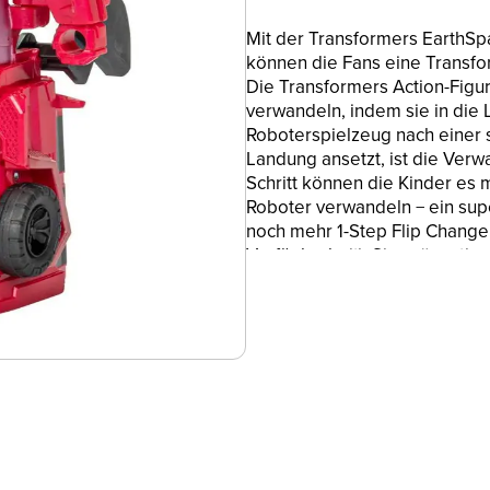
Mit der Transformers EarthSpar
können die Fans eine Transfo
Die Transformers Action-Figur
verwandeln, indem sie in die 
Roboterspielzeug nach einer 
Landung ansetzt, ist die Verw
Schritt können die Kinder es 
Roboter verwandeln − ein supe
noch mehr 1-Step Flip Changer 
Verfügbarkeit). Sie präsentie
EarthSpark. In der Animation
Verbindung zu Transformers R
wie Optimus Prime und Bumbl
Spielzeuge wie die 1-Step Fli
6 Jahren!
FASZINIERENDE VERWANDLUNG M
sich in 1 einfachen Schritt v
es in die Luft geworfen wird!
Spielzeug zur Landung ansetz