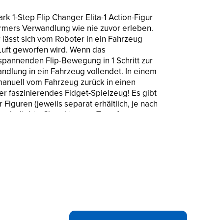
k 1-Step Flip Changer Elita-1 Action-Figur
rmers Verwandlung wie nie zuvor erleben.
 lässt sich vom Roboter in ein Fahrzeug
Luft geworfen wird. Wenn das
spannenden Flip-Bewegung in 1 Schritt zur
andlung in ein Fahrzeug vollendet. In einem
manuell vom Fahrzeug zurück in einen
r faszinierendes Fidget-Spielzeug! Es gibt
Figuren (jeweils separat erhältlich, je nach
ren beliebte Charaktere zu Transformers:
sserie geht es um 2 Menschenkinder, die eine
obotern aufbauen und mit Fan-Lieblingen
ebee zusammenarbeiten! Interaktive
p Changers sind tolle Geschenke für Kinder ab
IT FLIP-ACTION: Die Elita-1 Figur lässt
om Roboter in ein Fahrzeug verwandeln, indem
 Die Verwandlung ist vollendet wenn das
t.