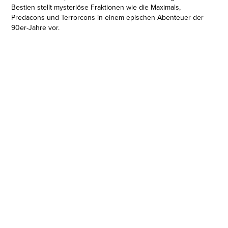
Bestien stellt mysteriöse Fraktionen wie die Maximals,
Predacons und Terrorcons in einem epischen Abenteuer der
90er-Jahre vor.
VERWANDELBARE 2-IN-1 MASKE: Mit dieser Transformers 2-in-
1 Rollenspielmaske können sich kleine Helden wie Optimus
Primal ins Abenteuer stürzen! Sie können mit der Figur im
Roboter-Modus spielen und sie dann für Rollenspiele in eine
Maske verwandeln.
• 2 MODI: Dieses 22,5 cm große Optimus Primal Transformers
Gorilla Spielzeug lässt sich in 12 Schritten vom Roboter-Modus
in eine Maske verwandeln.
• EINSTELLBARE PASSFORM: Dank elastischem Riemen und
Polsterung im Nasenbereich lässt sich der Sitz der Maske
anpassen.
• TRANSFORMERS: AUFSTIEG DER BESTIEN: Diese Linie
präsentiert Charaktere, die vom Film Transformers: Aufstieg
der Bestien inspiriert sind.
• ES GIBT NOCH MEHR SPIELZEUG ZUM TRANSFORMERS
FILM: Es gibt noch weitere Spielzeuge zum Film Transformers:
Aufstieg der Bestien. (Jeweils separat erhältlich. Je nach
Verfügbarkeit)
• Ab 6 Jahren geeignet.