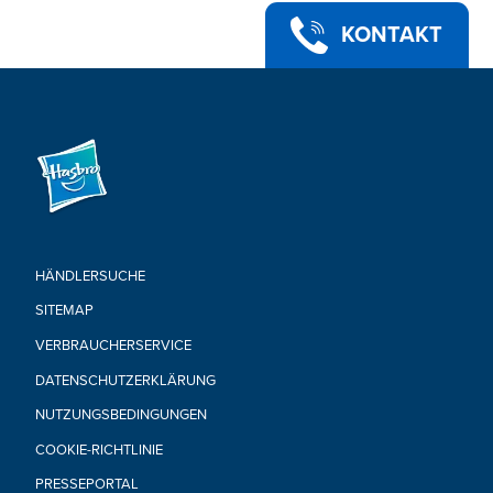
• Achtung: Erstickungsgefahr – Für Kinder unter 3 Jahren
nicht geeignet, da Kleinteile enthalten sind.
KONTAKT
• Enthält: Figur und Anleitung.
TRANSFORMERS sowie alle dazugehörigen Charaktere sind
Marken von Hasbro und werden mit Genehmigung verwendet.
© 2022 Paramount Pictures Corporation.Alle Rechte
vorbehalten. Lizenziert durch Hasbro.
HÄNDLERSUCHE
SITEMAP
VERBRAUCHERSERVICE
DATENSCHUTZERKLÄRUNG
NUTZUNGSBEDINGUNGEN
COOKIE-RICHTLINIE
PRESSEPORTAL