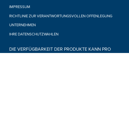
IMPRESSUM
RICHTLINIE ZUR VERANTWORTUNGSVOLLEN OFFENLEGUNG
UNTERNEHMEN
IHRE DATENSCHUTZWAHLEN
DIE VERFÜGBARKEIT DER PRODUKTE KANN PRO
LAND VARIIEREN. (DEUTSCHLAND, ÖSTERREICH,
SCHWEIZ)
© 2026 Hasbro. Alle Rechte vorbehalten. Alle Audio-, Bild-
und Textinhalte auf dieser Website (einschließlich aller
Namen, Charaktere, Bilder, Marken und Logos) sind durch
Warenzeichen, Urheberrechte und andere geistige
Eigentumsrechte von Hasbro oder seinen
Tochtergesellschaften, Lizenzgebern, Lizenznehmern,
Lieferanten und Rechenschaften geschützt.
Social Media