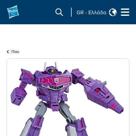
GR
-
Ελλάδα
Πίσω