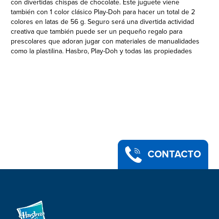
con divertidas chispas de chocolate. Este juguete viene
también con 1 color clásico Play-Doh para hacer un total de 2
colores en latas de 56 g. Seguro será una divertida actividad
creativa que también puede ser un pequeño regalo para
prescolares que adoran jugar con materiales de manualidades
como la plastilina. Hasbro, Play-Doh y todas las propiedades
relacionadas son marcas de comercio de Hasbro.
Incluye 2 cortadores y 2 latas de masa modeladora Play-Doh
(contenido neto 56 gramos).
•
CREA GALLETAS PLAY-DOH - Estas divertidas latas vienen con
2 cortadores para hacer galletas en forma de corazón y de
círculo con masa no tóxica Play-Doh.
• INCLUYE MASA CON CHISPAS PLAY-DOH - Añade una pizca
de diversión con una lata de 56 gramos de colorida masa con
chispas. También hay una lata masa clásica para hacer un total
CONTACTO
de 2 latas Play-Doh de 56 gramos cada una.
• PARA PEQUEÑOS PANADEROS DE 3 AÑOS EN ADELANTE -
Este juguete de galletas es una divertida actividad creativa
que también puede ser un pequeño regalo para prescolares
que adoran jugar con materiales de manualidades como la
plastilina.
• Edad recomendada: 3 años en adelante