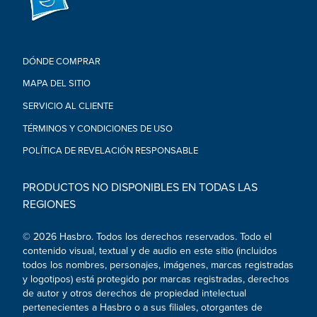
• El producto y los colores van a variar.
• La masa no debe ser ingerida.
• Nota a los padres: Contiene trigo.
• No tóxico. Conforme a ASTM D-4236.
DÓNDE COMPRAR
• Para limpiar, deja que la masa se seque y después ráspala o
aspírala.
MAPA DEL SITIO
• El resultado de lo creado varía según la edad y el nivel de
SERVICIO AL CLIENTE
habilidad del niño.
• © 2018 Hasbro. Todos los derechos reservados.
TÉRMINOS Y CONDICIONES DE USO
POLÍTICA DE REVELACIÓN RESPONSABLE
PRODUCTOS NO DISPONIBLES EN TODAS LAS
REGIONES
© 2026 Hasbro. Todos los derechos reservados. Todo el
contenido visual, textual y de audio en este sitio (incluidos
todos los nombres, personajes, imágenes, marcas registradas
y logotipos) está protegido por marcas registradas, derechos
de autor y otros derechos de propiedad intelectual
pertenecientes a Hasbro o a sus filiales, otorgantes de