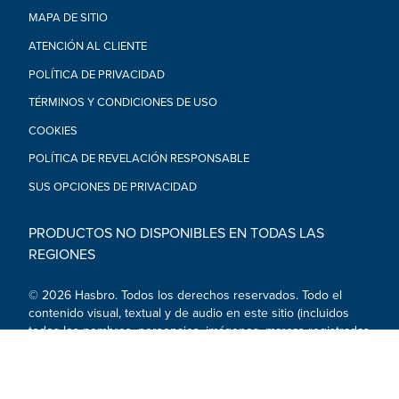
MAPA DE SITIO
ATENCIÓN AL CLIENTE
POLÍTICA DE PRIVACIDAD
TÉRMINOS Y CONDICIONES DE USO
COOKIES
POLÍTICA DE REVELACIÓN RESPONSABLE
SUS OPCIONES DE PRIVACIDAD
PRODUCTOS NO DISPONIBLES EN TODAS LAS
REGIONES
© 2026 Hasbro. Todos los derechos reservados. Todo el
contenido visual, textual y de audio en este sitio (incluidos
todos los nombres, personajes, imágenes, marcas registradas
y logotipos) está protegido por marcas registradas, derechos
de autor y otros derechos de propiedad intelectual
pertenecientes a Hasbro o a sus filiales, otorgantes de