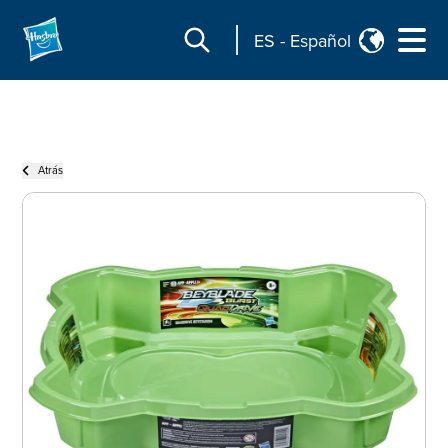
ES
-
Español
Atrás