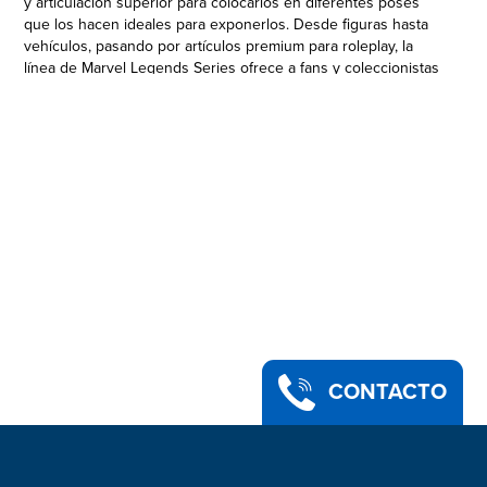
y articulación superior para colocarlos en diferentes poses
que los hacen ideales para exponerlos. Desde figuras hasta
vehículos, pasando por artículos premium para roleplay, la
línea de Marvel Legends Series ofrece a fans y coleccionistas
de Marvel productos selectos inspirados en los personajes.
Las figuras adicionales se venden por separado. Sujeto a
disponibilidad. Copyright 2020 MARVEL. Hasbro y todos los
términos relacionados son marcas registradas de Hasbro.
CONTACTO