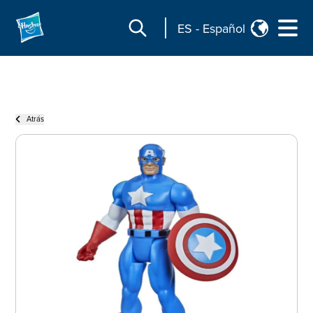
ES
-
Español
Atrás