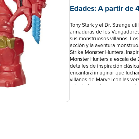
Edades:
A partir de 
Tony Stark y el Dr. Strange uti
armaduras de los Vengadores 
sus monstruosos villanos. Los
acción y la aventura monstru
Strike Monster Hunters. Inspi
Monster Hunters a escala de 
detalles de inspiración clásic
encantará imaginar que luchan
villanos de Marvel con las ver
adaptadas a los monstruos de
¡Diviértete con estos monstru
Avengers Mech Strike Monster
centímetros está diseñada par
Universo Marvel, con detalles
puntos de articulación para qu
© 2022 MARVEL. Hasbro y tod
registradas de Hasbro.