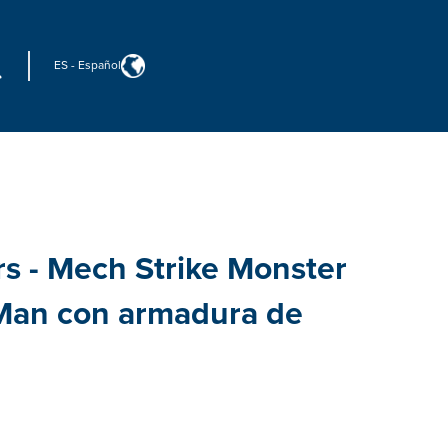
ES
-
Español
s - Mech Strike Monster
 Man con armadura de