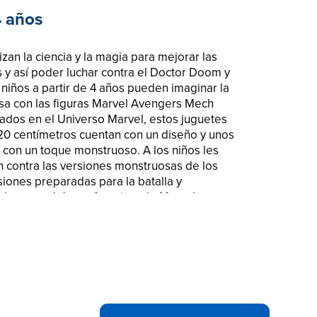
4 años
lizan la ciencia y la magia para mejorar las
y así poder luchar contra el Doctor Doom y
 niños a partir de 4 años pueden imaginar la
osa con las figuras Marvel Avengers Mech
rados en el Universo Marvel, estos juguetes
20 centímetros cuentan con un diseño y unos
a con un toque monstruoso. A los niños les
 contra las versiones monstruosas de los
siones preparadas para la batalla y
 los superhéroes favoritos de Marvel.
os con superpoderes! La figura Deluxe
 Hunters de Iron Man a escala de 20
a parecerse al icónico personaje del
 de monstruo, cañones ocultos y múltiples
e te diviertas colocándola en distintas poses.
os los términos relacionados son marcas