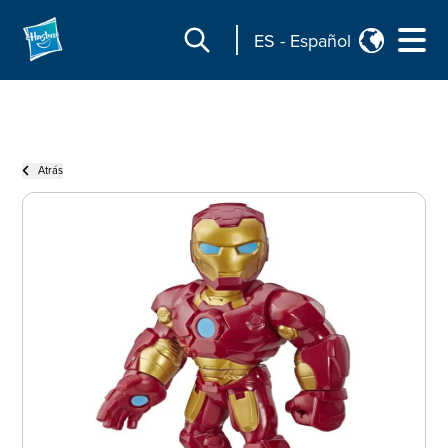
ES
-
Español
Atrás