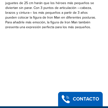
juguetes de 25 cm harán que los héroes más pequeños se
diviertan sin parar. Con 3 puntos de articulación —cabeza,
brazos y cintura— los más pequeños a partir de 3 años
pueden colocar la figura de Iron Man en diferentes posturas.
Para añadirle más emoción, la figura de Iron Man también
presenta una expresión perfecta para los más pequeños.
¡Imagina lanzarte a la batalla junto a tu superhéroe millonario
favorito con este juguete de Iron Man! Si quieres más
diversión y aventuras, colecciona otras figuras de Marvel
Super Hero Adventures Mega Mighties para montar un equipo
de lucha contra la delincuencia. (Otras figuras y vehículos se
venden por separado. Sujeto a disponibilidad.) Copyright
MARVEL. Todas las marcas registradas y marcas comerciales
registradas son propiedad de sus respectivos dueños.
Playskool y todos los términos relacionados son marcas
comerciales de Hasbro.
PERSONAJE SIMBÓLICO DE MARVEL. Imagina volar a la
acción para solucionar los problemas con este juguete de Iron
Man de Mega Mighties, inspirado en la ficción de Marvel
FIGURA DE ACCIÓN ARTICULADA. Cada figura de 25 cm de
CONTACTO
Mega Mighties tiene 3 puntos de articulación —cabeza, brazos
y cintura— para que los niños puedan cambiarla de postura