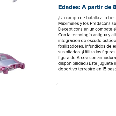
Edades:
A partir de 
¡Un campo de batalla a lo bes
Maximales y los Predacons se 
Decepticons en un combate ép
Con la tecnología antigua y al
integración de escudo ostéoes
fosilizadores, infundidos de en
sus aliados. ¡Utiliza las figur
figura de Arcee con armadura
disponibilidad.) Este juguete 
deportivo terrestre en 15 paso
de la figura se puede quitar 
usar como un monopatín. De h
Incluye una tarjeta de disco 
personaje clave. ¡Colecciona 
destinos alternativos de cada
a disponibilidad.) Transforme
marcas registradas de Hasbro