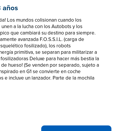
8 años
tia! Los mundos colisionan cuando los
unen a la lucha con los Autobots y los
ico que cambiará su destino para siempre.
tamente avanzada F.O.S.S.I.L. (carga de
quelético fosilizado), los robots
ergía primitiva, se separan para militarizar a
as fosilizadoras Deluxe para hacer más bestia la
 de hueso! (Se venden por separado, sujeto a
inspirado en G1 se convierte en coche
s e incluye un lanzador. Parte de la mochila
para mostrar un look más elegante y se puede
echo, los guerreros mortales vienen en rosa.
dorado que revela el destino posible de un
otras figuras Kingdom para revelar los 3
 personaje! (Se venden por separado. Sujeto
rs y todos los personajes relacionados son
.