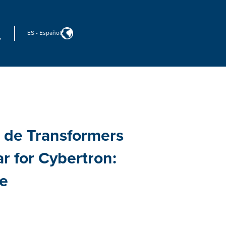
ES
-
Español
 de Transformers
r for Cybertron:
e