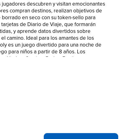
s jugadores descubren y visitan emocionantes
dores compran destinos, realizan objetivos de
e borrado en seco con su token-sello para
 tarjetas de Diario de Viaje, que formarán
rtidas, y aprende datos divertidos sobre
el camino. Ideal para los amantes de los
oly es un juego divertido para una noche de
ego para niños a partir de 8 años. Los
o, Hasbro Gaming, Parker Brothers y
 del tablero, los cuatro cuadrados de
aje Mr. Monopoly, así como cada uno de los
lero y las piezas de juego son marcas de
juego de negociación de propiedades y sus
NOS: En el juego de mesa Monopoly Vuelta
nan que visitan diferentes destinos mientras
je, descubren datos curiosos y completan
N SECO: ¡Estampa el tablero de borrado
 divertirse utilizando los tokens-sellos