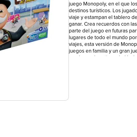
juego Monopoly, en el que lo
destinos turísticos. Los juga
viaje y estampan el tablero d
ganar. Crea recuerdos con las
parte del juego en futuras pa
lugares de todo el mundo por 
viajes, esta versión de Monop
juegos en familia y un gran ju
nombres y logotipos de Hasbr
Monopoly, el diseño distintivo
esquinas, el nombre y person
elementos distintivos del tab
comercio de Hasbro para su 
accesorios.
VISITA EMOCIONANTES DESTI
al mundo, los jugadores imagi
realizan sus objetivos de via
viajes para ganar
•CON TABLERO DE BORRADO E
en seco! Los jugadores pueden