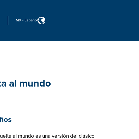
MX
-
Español
ta al mundo
años
elta al mundo es una versión del clásico