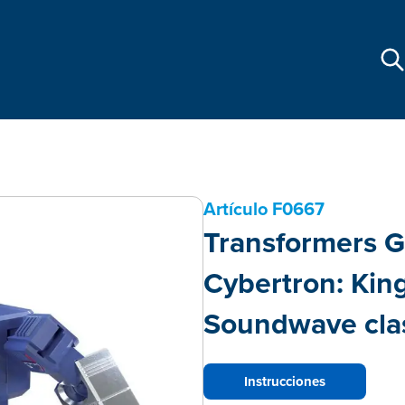
Artículo
F0667
Transformers G
Cybertron: Kin
Soundwave cla
Instrucciones