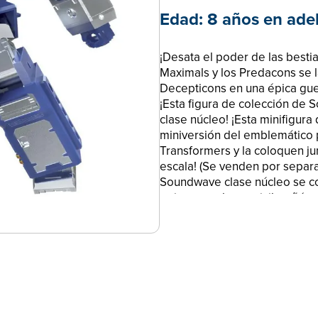
Edad:
8 años en ade
¡Desata el poder de las besti
Maximals y los Predacons se l
Decepticons en una épica gue
¡Esta figura de colección de 
clase núcleo! ¡Esta minifigur
miniversión del emblemático p
Transformers y la coloquen ju
escala! (Se venden por separad
Soundwave clase núcleo se co
y viene con lanzamisil, cañón
convertible de Laserbeak que
modo casetera. ¡Este Soundwa
para niños como para adultos
relacionados son marcas de 
DESCUBRE KINGDOM: Mundos c
Predacons se lanzan a la bata
en una épica guerra que camb