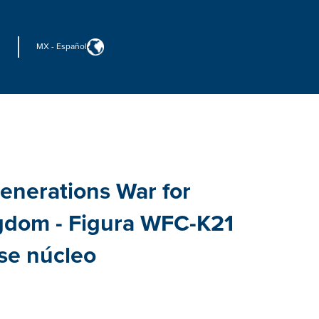
MX
-
Español
enerations War for
gdom - Figura WFC-K21
se núcleo