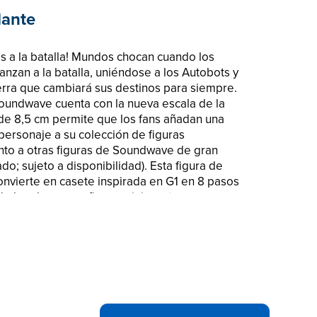
lante
as a la batalla! Mundos chocan cuando los
anzan a la batalla, uniéndose a los Autobots y
rra que cambiará sus destinos para siempre.
Soundwave cuenta con la nueva escala de la
a de 8,5 cm permite que los fans añadan una
ersonaje a su colección de figuras
nto a otras figuras de Soundwave de gran
o; sujeto a disponibilidad). Esta figura de
nvierte en casete inspirada en G1 en 8 pasos
 de hombro y una figura minicasete no
 cabe dentro de la figura de Soundwave en
ve de 8,5 cm es un regalo fantástico tanto
! Transformers y todos los personajes
comercio de Hasbro.
hocan cuando los Maximals y los
lla, uniéndose a los Autobots y Decepticons
iará sus destinos para siempre