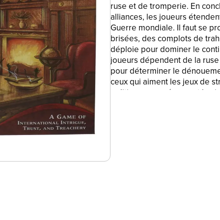
ruse et de tromperie. En conc
alliances, les joueurs étenden
Guerre mondiale. Il faut se pr
brisées, des complots de trah
déploie pour dominer le contin
joueurs dépendent de la ruse 
pour déterminer le dénouement
ceux qui aiment les jeux de st
politique européenne et les j
Une partie dure environ 6 heur
marques et logos associés s
JEU DE COOPÉRATION SUR PLA
avec intrigues, confiance et tr
début du 20e siècle, juste av
•JEU DE NÉGOCIATION : Au moy
d'intrigues, les joueurs étend
Première Guerre mondiale. La
mais plutôt de la ruse et la p
•UNE LUTTE POUR LA SUPRÉMAC
grandes puissances de l'Euro