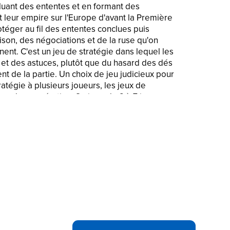
luant des ententes et en formant des
t leur empire sur l'Europe d'avant la Première
otéger au fil des ententes conclues puis
ison, des négociations et de la ruse qu'on
ent. C'est un jeu de stratégie dans lequel les
et des astuces, plutôt que du hasard des dés
 de la partie. Un choix de jeu judicieux pour
ratégie à plusieurs joueurs, les jeux de
eux de coopération. Se joue de 2 à 7 joueurs.
es. Dès 12 ans. Avalon Hill et toutes les
ont des marques de commerce de Hasbro, Inc.
TEAU : Un jeu de stratégie sur plateau
icheries à l'échelle internationale situé au
ant la Première Guerre mondiale
en de négociations, d'alliances et
ent leur empire sur l'Europe d'avant la
 réussite ne dépend pas du hasard des dés,
ersuasion
IE : Les joueurs contrôlent l'une des
pe avant la Première Guerre mondiale parmi