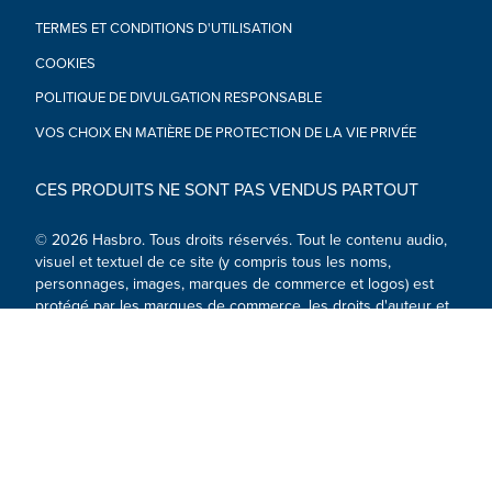
TERMES ET CONDITIONS D'UTILISATION
COOKIES
POLITIQUE DE DIVULGATION RESPONSABLE
VOS CHOIX EN MATIÈRE DE PROTECTION DE LA VIE PRIVÉE
CES PRODUITS NE SONT PAS VENDUS PARTOUT
© 2026 Hasbro. Tous droits réservés. Tout le contenu audio,
visuel et textuel de ce site (y compris tous les noms,
personnages, images, marques de commerce et logos) est
protégé par les marques de commerce, les droits d'auteur et
autres droits de propriété intellectuelle détenus par Hasbro
ou ses filiales, concédants, détenteurs de licence,
fournisseurs et comptes.
Médias sociaux