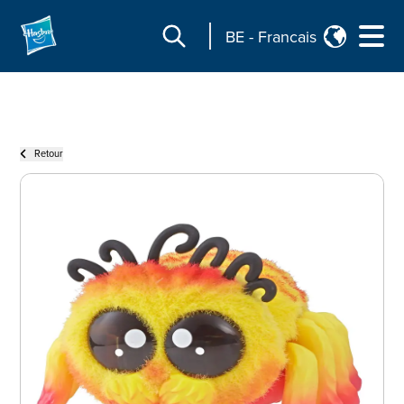
BE
-
Francais
Retour