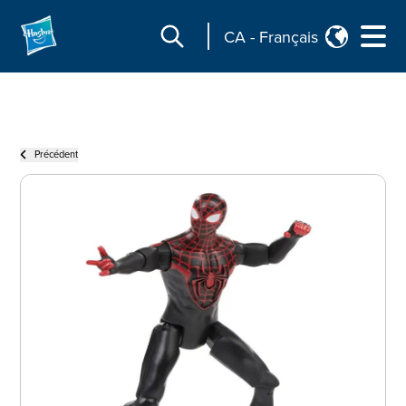
CA
-
Français
Précédent