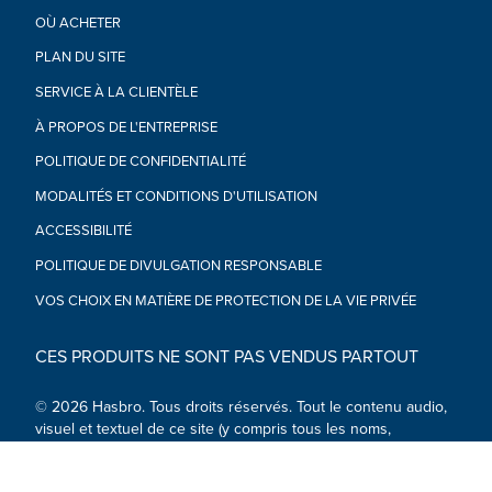
articulées Marvel sont de super cadeaux pour les enfants et
OÙ ACHETER
les fans. (Vendus séparément, dans la limite des stocks)
•À partir de 4 ans
PLAN DU SITE
ATTENTION : Peut produire de petites pièces. Déconseillé aux
SERVICE À LA CLIENTÈLE
enfants de moins de 3 ans.
•Inclut figurine et accessoire.
À PROPOS DE L'ENTREPRISE
POLITIQUE DE CONFIDENTIALITÉ
MODALITÉS ET CONDITIONS D'UTILISATION
ACCESSIBILITÉ
POLITIQUE DE DIVULGATION RESPONSABLE
VOS CHOIX EN MATIÈRE DE PROTECTION DE LA VIE PRIVÉE
CES PRODUITS NE SONT PAS VENDUS PARTOUT
© 2026 Hasbro. Tous droits réservés. Tout le contenu audio,
visuel et textuel de ce site (y compris tous les noms,
personnages, images, marques de commerce et logos) est
protégé par les marques de commerce, les droits d'auteur et