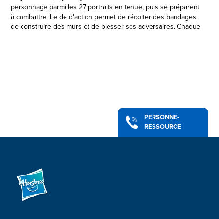
personnage parmi les 27 portraits en tenue, puis se préparent
à combattre. Le dé d'action permet de récolter des bandages,
de construire des murs et de blesser ses adversaires. Chaque
fois qu'un joueur passe Go, il déclenche la tempête. Cette
dernière fait perdre des Points de vie à ceux qui croisent son
chemin. Tout comme dans le jeu vidéo, le dernier survivant
remporte la partie ! FORTNITE et FORTNITE (stylisé) sont des
marques de commerce d’Epic Games, Inc. Les images,
éléments narratifs, personnages, costumes distinctifs ou «
tenues », et designs associés de Fortnite sont protégés par
copyright © 2013-2018 Epic Games, Inc. Tous droits réservés.
Les noms et logos Hasbro Gaming, Parker Brothers et
PERSONNE-
Monopoly, la conception exclusive du plateau de jeu, les
RESSOURCE
quatre cases de coin du plateau, le nom et le personnage M.
Monopoly, chacun des éléments distinctifs du plateau de jeu
et les accessoires du jeu sont des marques de commerce de
Hasbro pour son jeu de transactions de propriétés et les
accessoires afférents.
Inclut plateau de jeu, 27 portraits en carton avec base, 15
cartes Tempête, 16 cartes de lieu, 16 cartes Coffre au trésor, 8
cartes de mur, 1 dé chiffré, 1 dé d'action avec autocollants, 110
jetons Point de vie et règles du jeu.