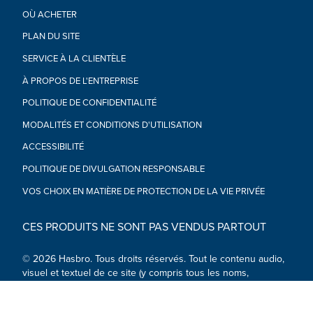
• JEU DE PLATEAU MONOPOLY : ÉDITION FORTNITE : Cette
OÙ ACHETER
édition revisitée du jeu Monopoly s'inspire du populaire jeu
vidéo Fortnite. Dans ce jeu, ce n'est pas ce qu'on possède qui
PLAN DU SITE
compte, mais combien de temps on peut survivre
SERVICE À LA CLIENTÈLE
• POUR LES AMATEURS DE FORTNITE : Dans l'édition Fortnite
revisitée du jeu de plateau Monopoly, les joueurs doivent
À PROPOS DE L'ENTREPRISE
s'emparer des lieux, combattre leurs adversaires et tenter
d'éviter la tempête ; le dernier survivant gagne. Pour 2 à 7
POLITIQUE DE CONFIDENTIALITÉ
joueurs
MODALITÉS ET CONDITIONS D'UTILISATION
• NOUVELLES PROPRIÉTÉS FORTNITE : Les propriétés du jeu
de plateau Monopoly : édition Fortnite sont de nouveaux lieux
ACCESSIBILITÉ
du jeu vidéo. De plus, au lieu de ramasser de l'argent pour
POLITIQUE DE DIVULGATION RESPONSABLE
rester dans la partie, on récolte des jetons Point de vie
• COMBATTRE SES ADVERSAIRES : Dans cet amusant jeu de
VOS CHOIX EN MATIÈRE DE PROTECTION DE LA VIE PRIVÉE
plateau conçu pour les amateurs de Monopoly et de Fortnite
de 13 ans et plus, on peut combattre ses adversaires à l'aide
CES PRODUITS NE SONT PAS VENDUS PARTOUT
du dé d'action et des objets du coffre au trésor
• NOUVEAUX PERSONNAGES : Le jeu inclut 27 portraits
Fortnite avec base pour des personnages qui ne faisaient pas
© 2026 Hasbro. Tous droits réservés. Tout le contenu audio,
partie de la version précédente du jeu Monopoly : édition
visuel et textuel de ce site (y compris tous les noms,
Fortnite
personnages, images, marques de commerce et logos) est
• À partir de 13 ans
protégé par les marques de commerce, les droits d'auteur et
• 2 à 7 joueurs