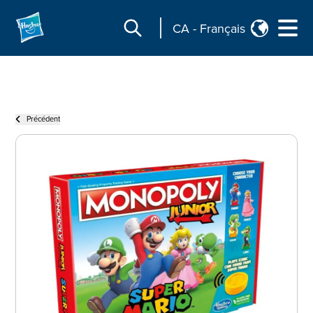
CA
-
Français
Précédent