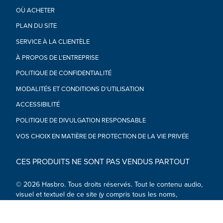
Star Wars grâce à cette figurine premium princesse Leia
OÙ ACHETER
Organa (Boushh), inspirée du film Star Wars : Le retour du Jedi
•ACCESSOIRES INSPIRÉS DU FILM : La figurine Star Wars Retro
PLAN DU SITE
Collection est vendue avec 2 accessoires inspirés du film
SERVICE À LA CLIENTÈLE
(dont un casque amovible) et s'intègre parfaitement à toute
collection Star Wars
À PROPOS DE L'ENTREPRISE
•ARTICULATIONS ET DÉCO INSPIRÉES DES FIGURINES DE
KENNER : Ces figurines de collection Star Wars ont 5 points
POLITIQUE DE CONFIDENTIALITÉ
d'articulation et peuvent être exposées dans toute collection
MODALITÉS ET CONDITIONS D'UTILISATION
de figurines et de véhicules
•À partir de 4 ans
ACCESSIBILITÉ
ATTENTION : RISQUE D’ÉTOUFFEMENT – Petites pièces.
POLITIQUE DE DIVULGATION RESPONSABLE
Déconseillé aux enfants de moins de 3 ans.
•Inclus : Figurine et 2 accessoires.
VOS CHOIX EN MATIÈRE DE PROTECTION DE LA VIE PRIVÉE
CES PRODUITS NE SONT PAS VENDUS PARTOUT
© 2026 Hasbro. Tous droits réservés. Tout le contenu audio,
visuel et textuel de ce site (y compris tous les noms,
personnages, images, marques de commerce et logos) est
protégé par les marques de commerce, les droits d'auteur et