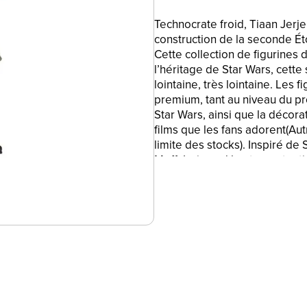
Technocrate froid, Tiaan Jerje
construction de la seconde Éto
Cette collection de figurines
l’héritage de Star Wars, cette
lointaine, très lointaine. Les 
premium, tant au niveau du pr
Star Wars, ainsi que la décora
films que les fans adorent(Au
limite des stocks). Inspiré de 
Moff Jerjerrod hautement arti
Vintage Collection au design r
collectionneur de Star Wars. L
Hasbro avec l'autorisation de 
termes associés sont des ma
MOFF JERJERROD : Technocrate
de surperviser la constructio
la lune d'Endor
•FIGURINE STAR WARS CLASSI
Wars : Le retour du Jedi, cett