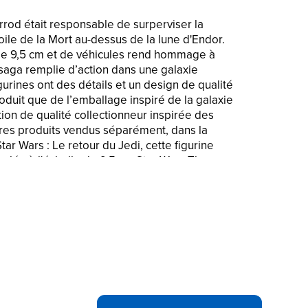
rrod était responsable de surperviser la
ile de la Mort au-dessus de la lune d'Endor.
 de 9,5 cm et de véhicules rend hommage à
 saga remplie d’action dans une galaxie
figurines ont des détails et un design de qualité
oduit que de l’emballage inspiré de la galaxie
tion de qualité collectionneur inspirée des
tres produits vendus séparément, dans la
Star Wars : Le retour du Jedi, cette figurine
culée à l'échelle de 9,5 cm Star Wars The
éaliste est un super cadeau pour tout fan ou
es produits Star Wars sont produits par
Lucasfilm Ltd. Hasbro Hasbro et tous les
rques de commerce de Hasbro.
 froid, Tiaan Jerjerrod était responsable
n de la seconde Étoile de la Mort au-dessus de
QUE : Inspirée du personnage dans Star
e figurine articulée Moff Jerjerrod de 9,5 cm