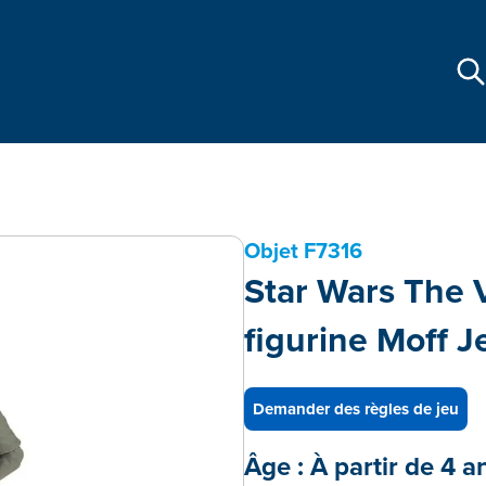
Objet
F7316
Star Wars The V
figurine Moff J
Demander des règles de jeu
Âge :
À partir de 4 a