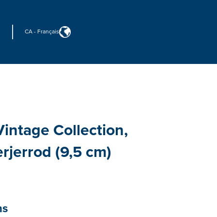
CA
-
Français
intage Collection,
erjerrod (9,5 cm)
ns